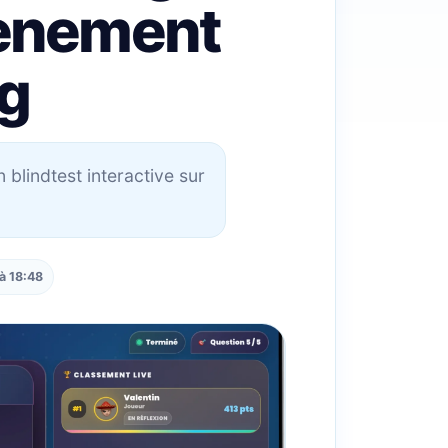
venement
g
blindtest interactive sur
à 18:48