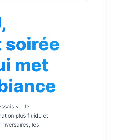
,
 soirée
ui met
mbiance
ssais sur le
ation plus fluide et
nniversaires, les