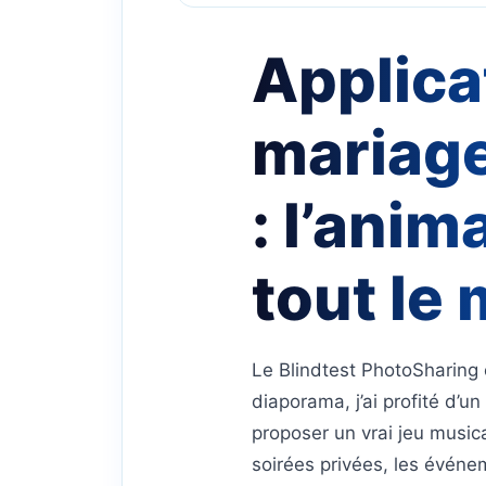
Applica
mariage
: l’ani
tout le
Le Blindtest PhotoSharing c
diaporama, j’ai profité d’u
proposer un vrai jeu musica
soirées privées, les événe