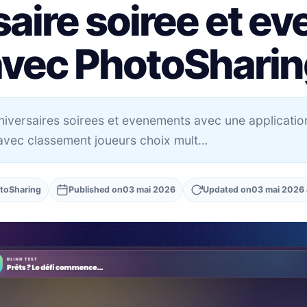
saire soiree et e
avec PhotoSharin
versaires soirees et evenements avec une application 
vec classement joueurs choix mult…
toSharing
Published on
03 mai 2026
Updated on
03 mai 2026 