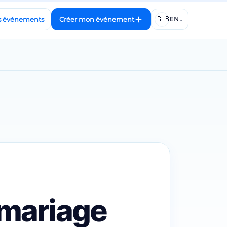
🇬🇧
 événements
Créer mon événement
EN
⌄
 mariage