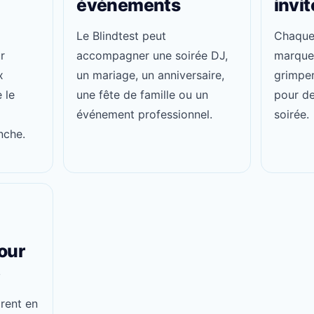
événements
invit
Le Blindtest peut
Chaque 
r
accompagner une soirée DJ,
marquer
x
un mariage, un anniversaire,
grimper
 le
une fête de famille ou un
pour de
événement professionnel.
soirée.
nche.
our
é
rent en