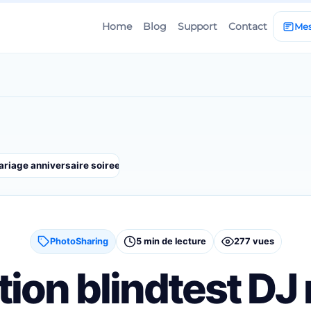
Home
Blog
Support
Contact
Mes
mariage anniversaire soiree et evenement avec PhotoSharing
PhotoSharing
5 min de lecture
277 vues
tion blindtest DJ