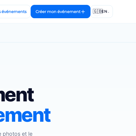
🇬🇧
 événements
Créer mon événement
EN
⌄
ment
tement
 photos et le