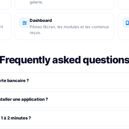
galerie.
Dashboard
nt
Pilotez l’écran, les modules et les contenus
reçus.
Frequently asked question
arte bancaire ?
staller une application ?
 1 à 2 minutes ?