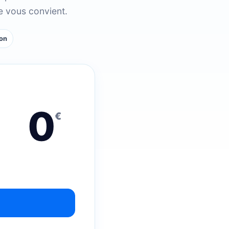
e vous convient.
ion
0
€