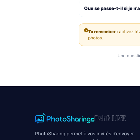
Que se passe-t-il si je n’
To remember :
activez l’
photos.
Une quest
PhotoSharing permet à vos invités d’envoyer