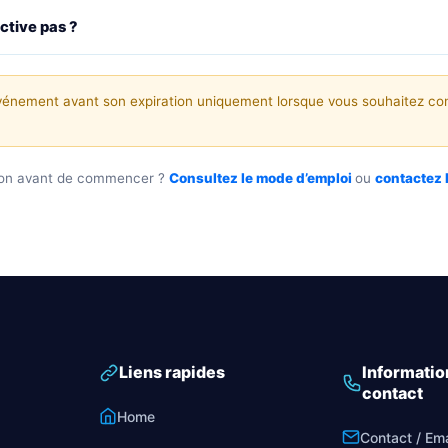
active pas ?
événement avant son expiration uniquement lorsque vous souhaitez con
ion avant de commencer ?
Consultez le mode d’emploi
ou
contactez 
Liens rapides
Informatio
contact
Home
Contact / Ema