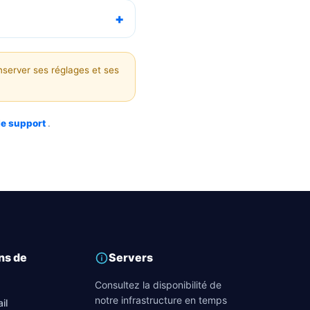
server ses réglages et ses
le support
.
ns de
Servers
Consultez la disponibilité de
notre infrastructure en temps
il