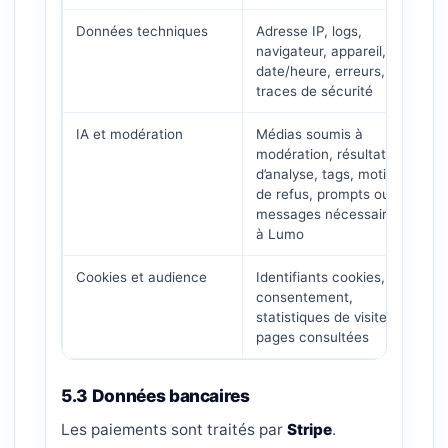
Données techniques
Adresse IP, logs,
S
navigateur, appareil,
l
date/heure, erreurs,
m
traces de sécurité
IA et modération
Médias soumis à
M
modération, résultats
a
d’analyse, tags, motifs
a
de refus, prompts ou
r
messages nécessaires
à Lumo
Cookies et audience
Identifiants cookies,
M
consentement,
a
statistiques de visite,
p
pages consultées
c
5.3 Données bancaires
Les paiements sont traités par
Stripe
.