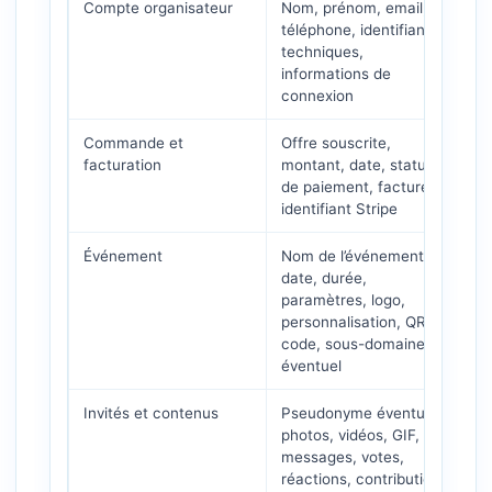
Compte organisateur
Nom, prénom, email,
C
téléphone, identifiants
a
techniques,
s
informations de
connexion
Commande et
Offre souscrite,
G
facturation
montant, date, statut
p
de paiement, facture,
p
identifiant Stripe
Événement
Nom de l’événement,
C
date, durée,
d
paramètres, logo,
é
personnalisation, QR
code, sous-domaine
éventuel
Invités et contenus
Pseudonyme éventuel,
A
photos, vidéos, GIF,
g
messages, votes,
m
réactions, contributions