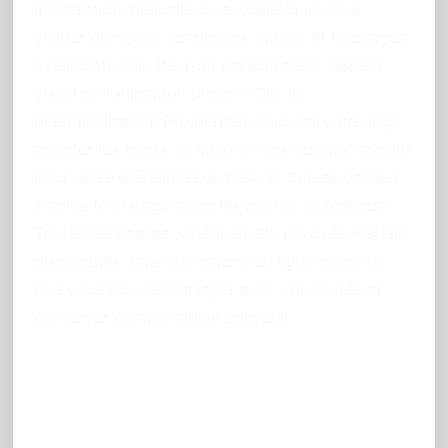
modération manuelle ou automatique, pour
valider ou rejeter les photos, vidéos et messages
avant diffusion. Peut-on personnaliser l’aspect
visuel de l’animation photo ? Oui, la
personnalisation Pro permet d’ajouter votre logo,
adapter les fonds, et intégrer vos réseaux sociaux
pour une expérience sur mesure. Que se passe-t-
il après le mariage avec les photos collectées ?
Toutes les photos, vidéos et GIF envoyés restent
disponibles dans une galerie en ligne moderne,
que vous pouvez partager avec vos invités et
conserver comme album souvenir.
Appelez dès maintenant
PhotoSharing pour l’animation