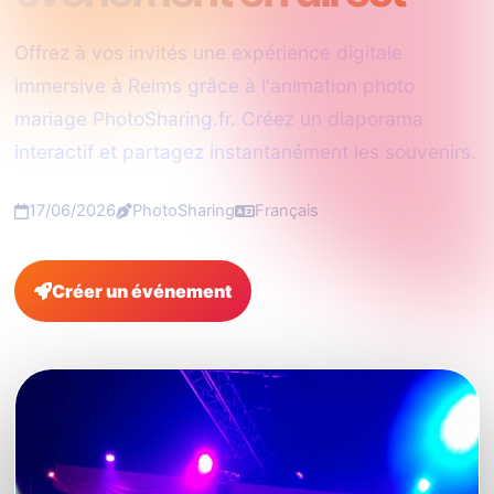
Offrez à vos invités une expérience digitale
immersive à Reims grâce à l'animation photo
mariage PhotoSharing.fr. Créez un diaporama
interactif et partagez instantanément les souvenirs.
17/06/2026
PhotoSharing
Français
Créer un événement
FAQ