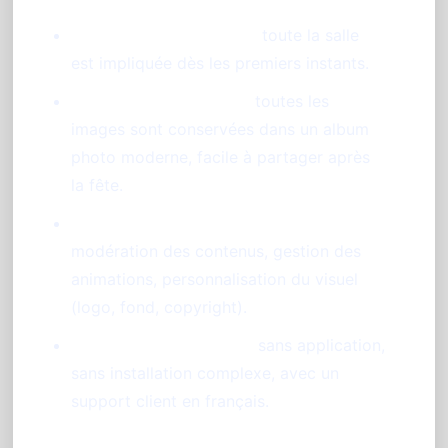
Participation collective :
toute la salle
est impliquée dès les premiers instants.
Souvenirs centralisés :
toutes les
images sont conservées dans un album
photo moderne, facile à partager après
la fête.
Contrôle total pour les organisateurs :
modération des contenus, gestion des
animations, personnalisation du visuel
(logo, fond, copyright).
Flexibilité et simplicité :
sans application,
sans installation complexe, avec un
support client en français.