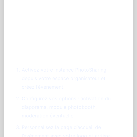
Étapes pour mettre en place
votre animation photo
mariage à Reims
Activez votre instance PhotoSharing
depuis votre espace organisateur et
créez l’événement.
Configurez vos options : activation du
diaporama, module photobooth,
modération éventuelle.
Personnalisez la page d’accueil de
l’événement avec votre logo et arrière-