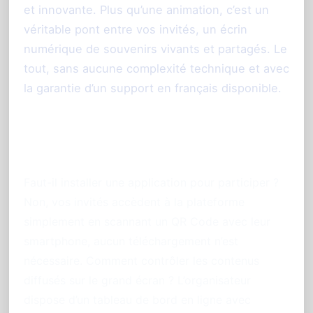
et innovante. Plus qu’une animation, c’est un
véritable pont entre vos invités, un écrin
numérique de souvenirs vivants et partagés. Le
tout, sans aucune complexité technique et avec
la garantie d’un support en français disponible.
Foire aux questions (FAQ)
Faut-il installer une application pour participer ?
Non, vos invités accèdent à la plateforme
simplement en scannant un QR Code avec leur
smartphone, aucun téléchargement n’est
nécessaire. Comment contrôler les contenus
diffusés sur le grand écran ? L’organisateur
dispose d’un tableau de bord en ligne avec