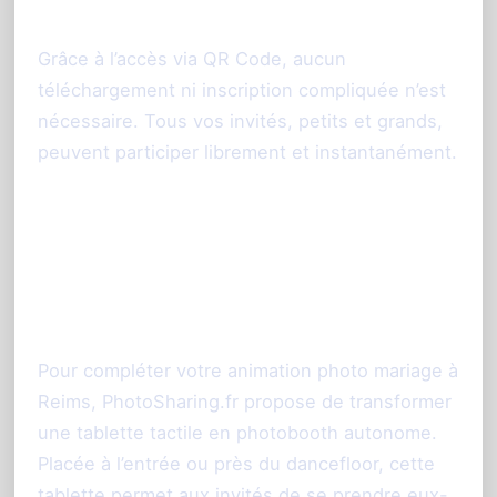
Utilisation facile pour tous
Grâce à l’accès via QR Code, aucun
téléchargement ni inscription compliquée n’est
nécessaire. Tous vos invités, petits et grands,
peuvent participer librement et instantanément.
La tablette interactive en
option : photobooth sans
borne à Reims
Pour compléter votre animation photo mariage à
Reims, PhotoSharing.fr propose de transformer
une tablette tactile en photobooth autonome.
Placée à l’entrée ou près du dancefloor, cette
tablette permet aux invités de se prendre eux-