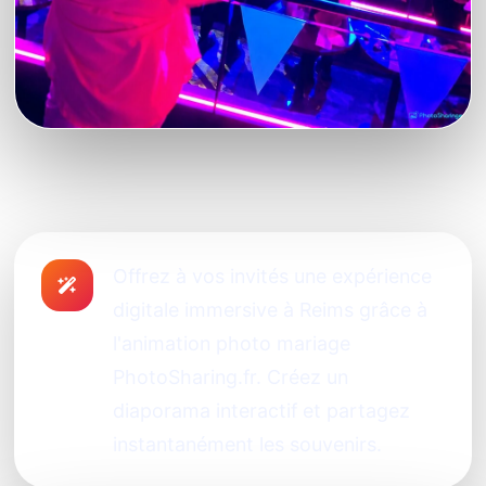
Offrez à vos invités une expérience
digitale immersive à Reims grâce à
l'animation photo mariage
PhotoSharing.fr. Créez un
diaporama interactif et partagez
instantanément les souvenirs.