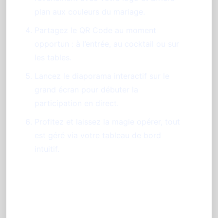
plan aux couleurs du mariage.
Partagez le QR Code au moment
opportun : à l’entrée, au cocktail ou sur
les tables.
Lancez le diaporama interactif sur le
grand écran pour débuter la
participation en direct.
Profitez et laissez la magie opérer, tout
est géré via votre tableau de bord
intuitif.
Conseil pratique pour réussir votre
animation