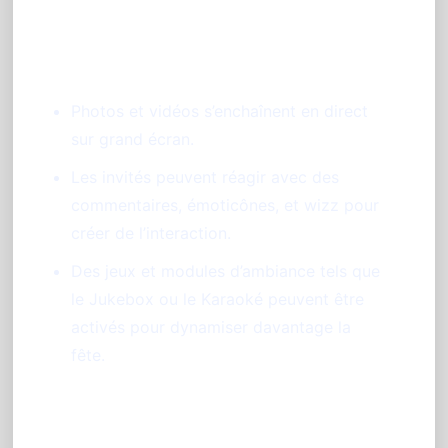
Un diaporama interactif et vivant
Photos et vidéos s’enchaînent en direct
sur grand écran.
Les invités peuvent réagir avec des
commentaires, émoticônes, et wizz pour
créer de l’interaction.
Des jeux et modules d’ambiance tels que
le Jukebox ou le Karaoké peuvent être
activés pour dynamiser davantage la
fête.