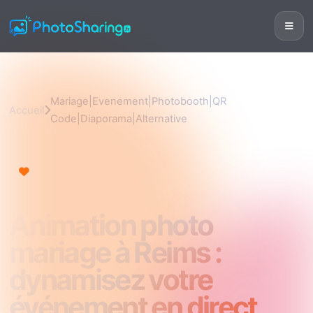
Mariage|Evenement|Photobooth|QR
Accueil
Code|Diaporama|Alternative
Mariage|Evenement|Photobooth|QR
Code|Diaporama|Alternative
Animation photo
mariage à Reims :
dynamisez votre
événement en direct