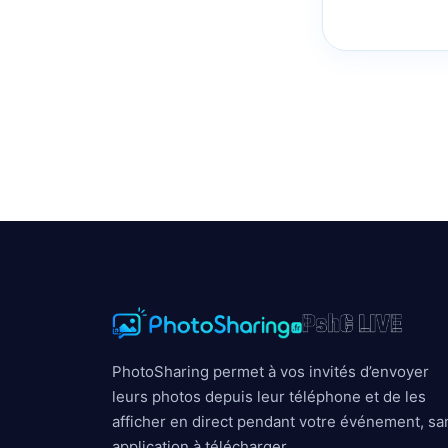
PhotoSharing permet à vos invités d’envoyer
leurs photos depuis leur téléphone et de les
afficher en direct pendant votre événement, sa
application à télécharger.