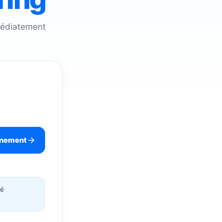
mmédiatement
énement
té