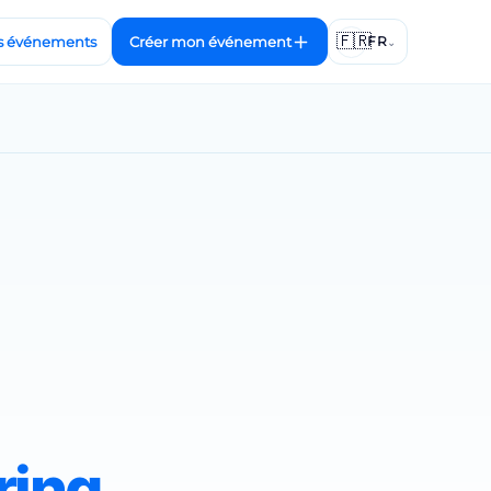
🇫🇷
s événements
Créer mon événement
FR
⌄
ring