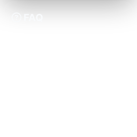
FAQ
Comment mes invités participent-ils au
diaporama photo mariage ?
Le service peut-il gérer beaucoup d'invités
en même temps ?
Puis-je modérer les contenus avant leur
diffusion sur le diaporama ?
La participation des invités est-elle payante
?