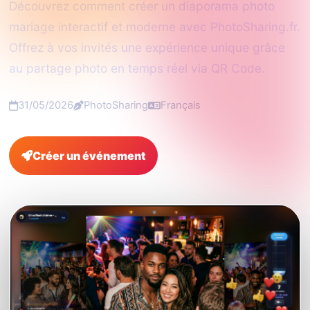
Découvrez comment créer un diaporama photo
mariage interactif et moderne avec PhotoSharing.fr.
Offrez à vos invités une expérience unique grâce
au partage photo en temps réel via QR Code.
31/05/2026
PhotoSharing
Français
Créer un événement
FAQ