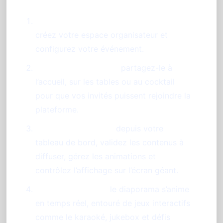
Activez votre instance PhotoSharing :
créez votre espace organisateur et
configurez votre événement.
Diffusez le QR Code :
partagez-le à
l’accueil, sur les tables ou au cocktail
pour que vos invités puissent rejoindre la
plateforme.
Modérez et pilotez :
depuis votre
tableau de bord, validez les contenus à
diffuser, gérez les animations et
contrôlez l’affichage sur l’écran géant.
Profitez en direct :
le diaporama s’anime
en temps réel, entouré de jeux interactifs
comme le karaoké, jukebox et défis