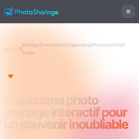
Mariage|Evenement|Diaporama|Photobooth|QR
Accueil
Code
Mariage|Evenement|Diaporama|Photobooth|QR
Code
Diaporama photo
mariage interactif pour
un souvenir inoubliable