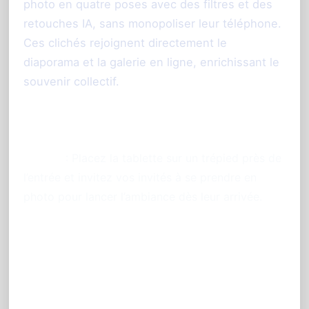
photo en quatre poses avec des filtres et des
retouches IA, sans monopoliser leur téléphone.
Ces clichés rejoignent directement le
diaporama et la galerie en ligne, enrichissant le
souvenir collectif.
Conseil pratique :
Astuce
: Placez la tablette sur un trépied près de
l’entrée et invitez vos invités à se prendre en
photo pour lancer l’ambiance dès leur arrivée.
Une interface simple mais
puissante pour les
organisateurs