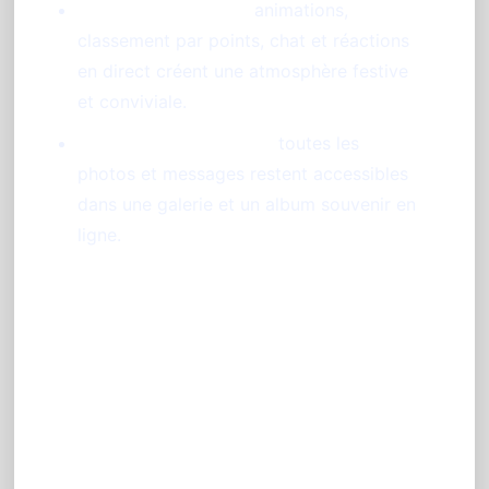
Ambiance garantie :
animations,
classement par points, chat et réactions
en direct créent une atmosphère festive
et conviviale.
Souvenirs centralisés :
toutes les
photos et messages restent accessibles
dans une galerie et un album souvenir en
ligne.
Comment lancer facilement
votre diaporama photo
mariage ?