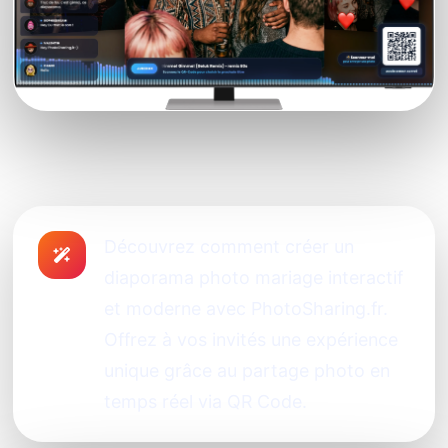
Découvrez comment créer un
diaporama photo mariage interactif
et moderne avec PhotoSharing.fr.
Offrez à vos invités une expérience
unique grâce au partage photo en
temps réel via QR Code.