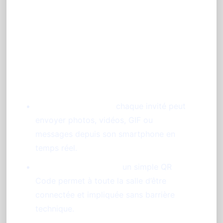
Les avantages clés du
diaporama interactif
PhotoSharing pour votre
mariage
Partage instantané :
chaque invité peut
envoyer photos, vidéos, GIF ou
messages depuis son smartphone en
temps réel.
Participation de tous :
un simple QR
Code permet à toute la salle d’être
connectée et impliquée sans barrière
technique.