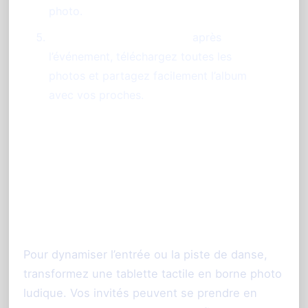
photo.
Récupérez les souvenirs :
après
l’événement, téléchargez toutes les
photos et partagez facilement l’album
avec vos proches.
Utilisez une tablette comme
photobooth autonome pour
encore plus d'animation
Pour dynamiser l’entrée ou la piste de danse,
transformez une tablette tactile en borne photo
ludique. Vos invités peuvent se prendre en