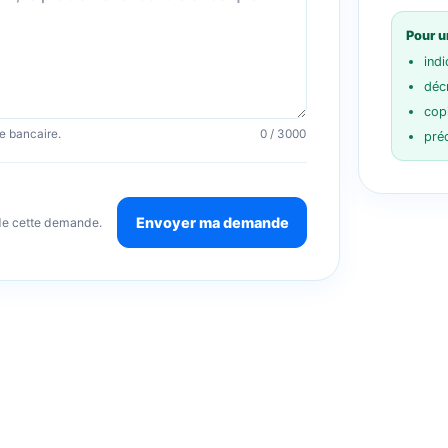
Pour u
indi
décr
cop
e bancaire.
0 / 3000
pré
Envoyer ma demande
de cette demande.