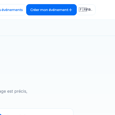
🇫🇷
s événements
Créer mon événement
FR
⌄
ge est précis,