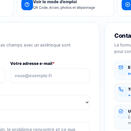
Voir le mode d’emploi
QR Code, écran, photos et dépannage
Conta
Les champs avec un astérisque sont
Le form
pour con
Votre adresse e-mail
*
E
c
T
+
U
É
m