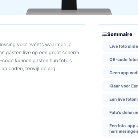
Sommaire
plossing voor events waarmee je
Live foto sli
van gasten live op een groot scherm
QR-code foto
-code kunnen gasten hun foto's
uploaden, terwijl de org…
Geen app nod
Klaar voor Eu
Een live fotom
Foto's delen
Een foto-app v
herinneringe