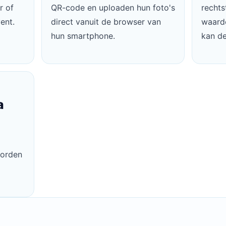
r of
QR-code en uploaden hun foto's
rechts
ent.
direct vanuit de browser van
waardo
hun smartphone.
kan d
a
l
worden