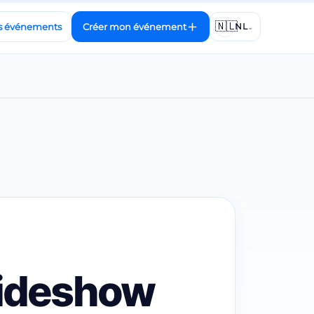
🇳🇱
s événements
Créer mon événement
NL
⌄
slideshow