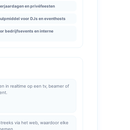
verjaardagen en privéfeesten
hulpmiddel voor DJs en eventhosts
r bedrijfsevents en interne
e
en in realtime op een tv, beamer of
ent.
treeks via het web, waardoor elke
lnemen.