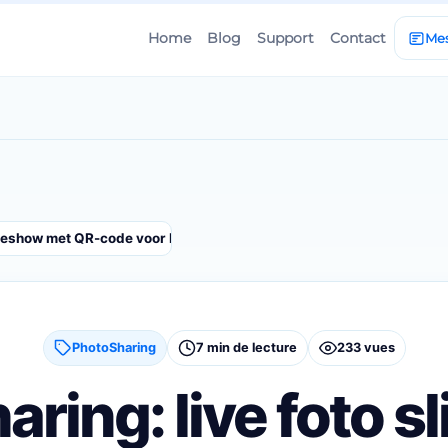
Home
Blog
Support
Contact
Me
ideshow met QR-code voor bruiloften en events
PhotoSharing
7 min de lecture
233 vues
ring: live foto 