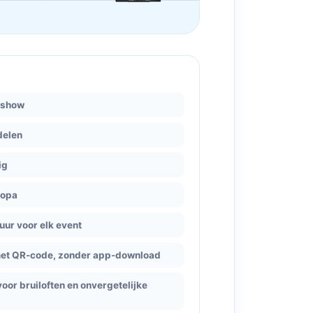
deshow
delen
ig
ropa
uur voor elk event
 met QR-code, zonder app-download
oor bruiloften en onvergetelijke
n