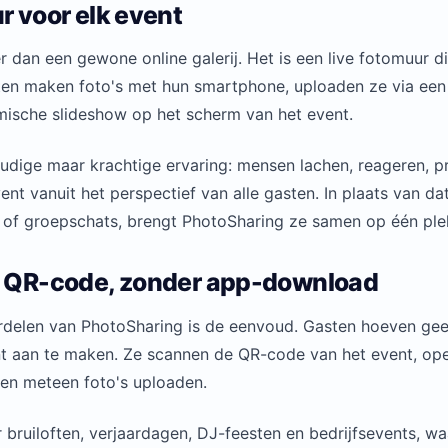
r voor elk event
r dan een gewone online galerij. Het is een live fotomuur d
en maken foto's met hun smartphone, uploaden ze via ee
mische slideshow op het scherm van het event.
udige maar krachtige ervaring: mensen lachen, reageren, p
t vanuit het perspectief van alle gasten. In plaats van dat
n of groepschats, brengt PhotoSharing ze samen op één plek
t QR-code, zonder app-download
rdelen van PhotoSharing is de eenvoud. Gasten hoeven ge
t aan te maken. Ze scannen de QR-code van het event, ope
en meteen foto's uploaden.
 bruiloften, verjaardagen, DJ-feesten en bedrijfsevents, wa