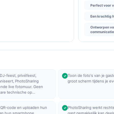
Perfect voor 
Een krachtig 
Ontworpen voo
communicati
 DJ-feest, privéfeest,
Toon de foto's van je gast
✓
ganiseert, PhotoSharing
groot scherm tijdens je ev
ende live fotomuur. Geen
zware technische op…
 QR-code en uploaden hun
PhotoSharing werkt rechts
✓
 van hun smartphone.
gast gemakkelijk kan dee