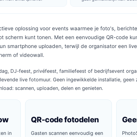
ctieve oplossing voor events waarmee je foto's, bericht
oot scherm kunt tonen. Met een eenvoudige QR-code k
hun smartphone uploaden, terwijl de organisator een live
herm of videowall.
rdag, DJ-feest, privéfeest, familiefeest of bedrijfsevent org
levende live fotomuur. Geen ingewikkelde installatie, geen
load: scannen, uploaden, delen en genieten.
how
QR-code fotodelen
Gee
ten in
Gasten scannen eenvoudig een
Photo