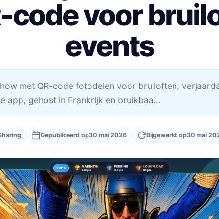
-code voor bruilo
events
eshow met QR-code fotodelen voor bruiloften, verjaard
ge app, gehost in Frankrijk en bruikbaa…
Sharing
Gepubliceerd op
30 mai 2026
Bijgewerkt op
30 mai 202