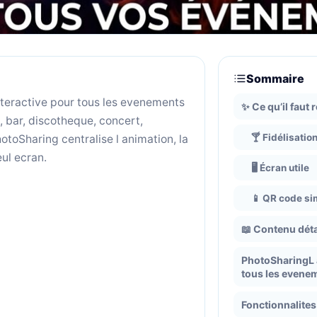
Sommaire
nteractive pour tous les evenements
✨ Ce qu’il faut 
, bar, discotheque, concert,
🍸 Fidélisatio
otoSharing centralise l animation, la
ul ecran.
🖥️ Écran utile
📱 QR code si
📖 Contenu déta
PhotoSharingL a
tous les evene
Fonctionnalites