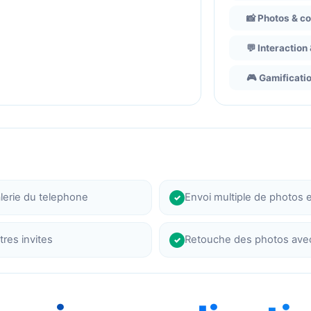
📸 Photos & c
💬 Interactio
🎮 Gamificatio
lerie du telephone
Envoi multiple de photos 
✓
tres invites
Retouche des photos avec i
✓