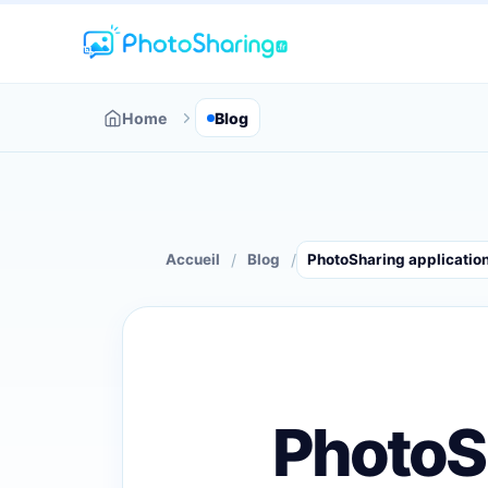
Home
Blog
/
/
Accueil
Blog
PhotoSharing application
PhotoSh