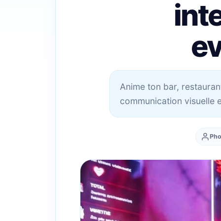
int
e
Anime ton bar, restaurant
communication visuelle e
Pho