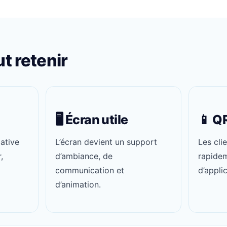
ut retenir
🖥️ Écran utile
📱 Q
ative
L’écran devient un support
Les cli
,
d’ambiance, de
rapidem
communication et
d’applic
d’animation.