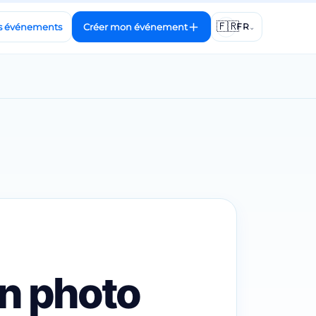
🇫🇷
s événements
Créer mon événement
FR
⌄
on photo