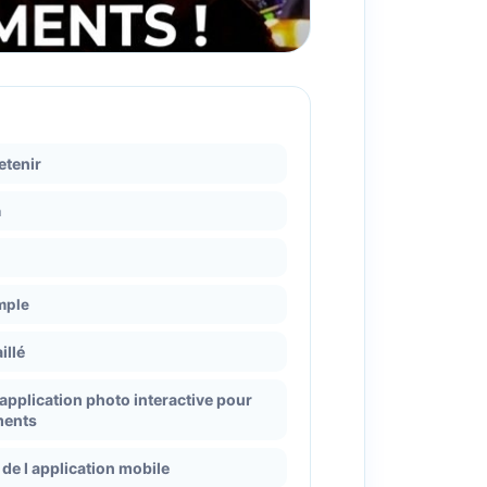
retenir
n
mple
illé
pplication photo interactive pour
ments
 de l application mobile