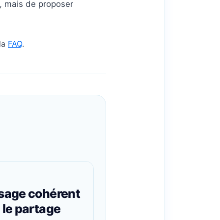
ls, mais de proposer
la
FAQ
.
sage cohérent
 le partage