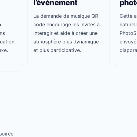
l’événement
phot
La demande de musique QR
Cette 
n
code encourage les invités à
naturel
ns
interagir et aide à créer une
PhotoS
ication
atmosphère plus dynamique
envoyé
exe.
et plus participative.
diapora
soirée