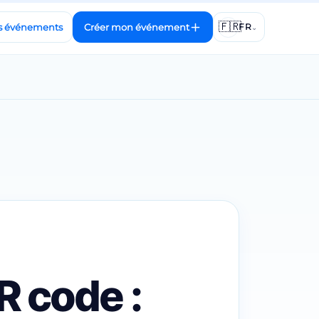
🇫🇷
s événements
Créer mon événement
FR
⌄
 code :