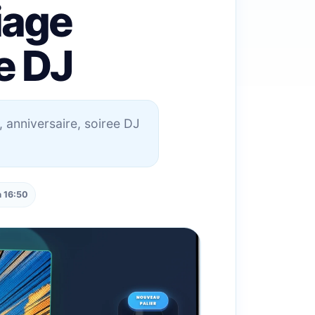
iage
e DJ
 anniversaire, soiree DJ
à 16:50