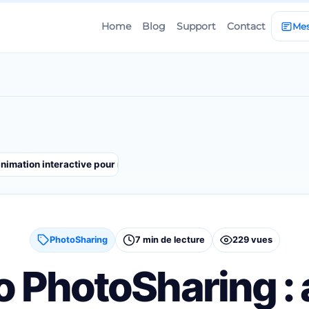
Home
Blog
Support
Contact
Mes
animation interactive pour mariage anniversaire et soiree DJ
PhotoSharing
7 min de lecture
229 vues
o PhotoSharing :