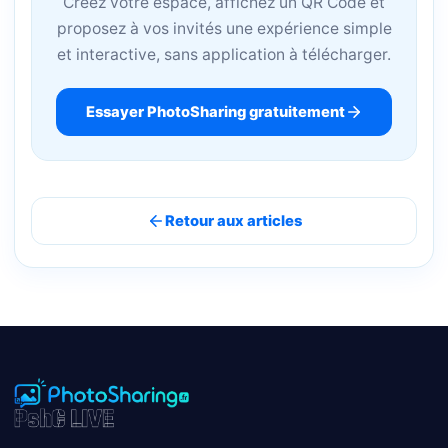
Créez votre espace, affichez un QR Code et
proposez à vos invités une expérience simple
et interactive, sans application à télécharger.
Essayer PhotoSharing gratuitement
Retour aux articles