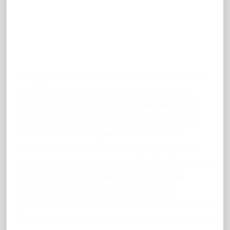
Veelgestelde vragen over
bruiloft fotos QR code
Moeten gasten een app downloaden om mee te
doen?Nee, gasten openen de camera of een
scanner op hun smartphone en gebruiken hun
browser zonder extra apps.Is er een limiet aan
het aantal foto’s dat gedeeld kan worden?
PhotoSharing.fr ondersteunt onbeperkte foto’s
tijdens het actieve evenement.Kan ik zelf bepalen
wat er op het scherm verschijnt?Ja, via het
dashboard kun je modereren en content
goedkeuren of verwijderen.Wat gebeurt er met de
foto’s na het evenement?Ze blijven beschikbaar in