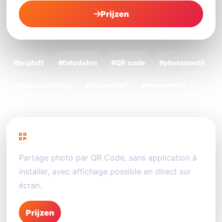
Prijzen
#bruiloft
#fotodelen
#QR code
#photobooth
#diavoorstelling
#interactief
#evenement
PhotoSharing
Partage photo par QR Code, sans application à
installer, avec affichage possible en direct sur
écran.
Prijzen