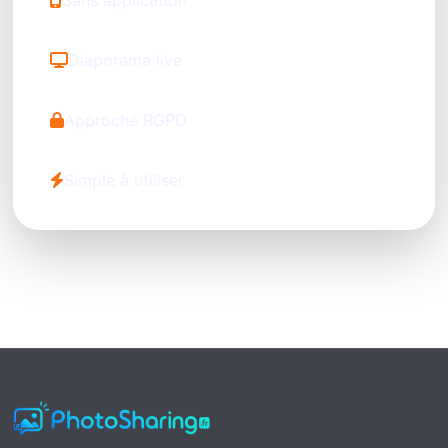
Diaporama live
Approche RGPD
Simple à utiliser