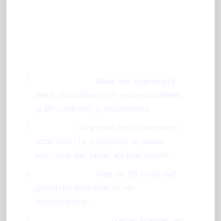
Stappenplan voor het gebruik
van een QR code op je
trouwfeest
Voorbereiding:
Maak een evenement
aan in PhotoSharing.fr en personaliseer
je QR code met je trouwthema.
Installatie:
Zorg voor één of meerdere
schermen (TV, projector) en plaats
eventueel een tablet als photobooth.
Communicatie:
Deel de QR code met
gasten bij aankomst of via
tafelschikking.
Interactief gebruik:
Gasten scannen en