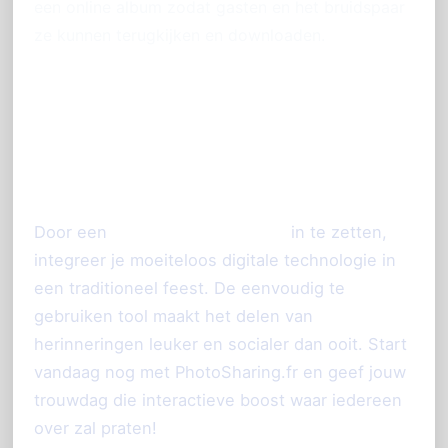
een online album zodat gasten en het bruidspaar
ze kunnen terugkijken en downloaden.
Maak jouw bruiloft
onvergetelijk met
PhotoSharing.fr
Door een
bruiloft fotos QR code
in te zetten,
integreer je moeiteloos digitale technologie in
een traditioneel feest. De eenvoudig te
gebruiken tool maakt het delen van
herinneringen leuker en socialer dan ooit. Start
vandaag nog met PhotoSharing.fr en geef jouw
trouwdag die interactieve boost waar iedereen
over zal praten!