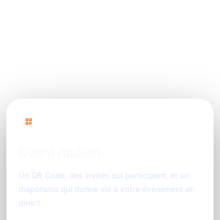
Is er een limiet aan het aantal deelnemers of
foto's?
Hoe ziet de organisator de uploads en kan
deze modereren?
PhotoSharing
Event maken
Un QR Code, des invités qui participent, et un
diaporama qui donne vie à votre événement en
direct.