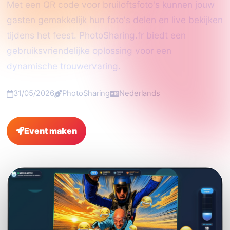
Met een QR code voor bruiloftsfoto's kunnen jouw
gasten gemakkelijk hun foto's delen en live bekijken
tijdens het feest. PhotoSharing.fr biedt een
gebruiksvriendelijke oplossing voor een
dynamische trouwervaring.
31/05/2026
PhotoSharing
Nederlands
Event maken
FAQ