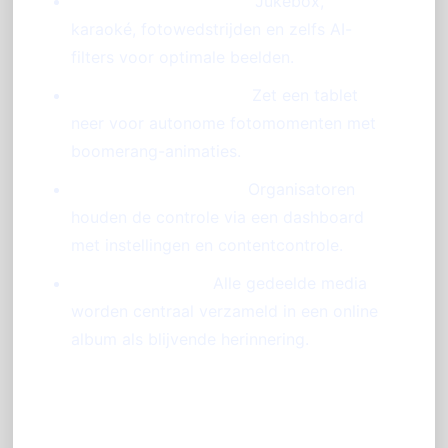
Interactieve animaties:
Jukebox,
karaoké, fotowedstrijden en zelfs AI-
filters voor optimale beelden.
Tablet als photobooth:
Zet een tablet
neer voor autonome fotomomenten met
boomerang-animaties.
Beheer en moderatie:
Organisatoren
houden de controle via een dashboard
met instellingen en contentcontrole.
Galerie en album:
Alle gedeelde media
worden centraal verzameld in een online
album als blijvende herinnering.