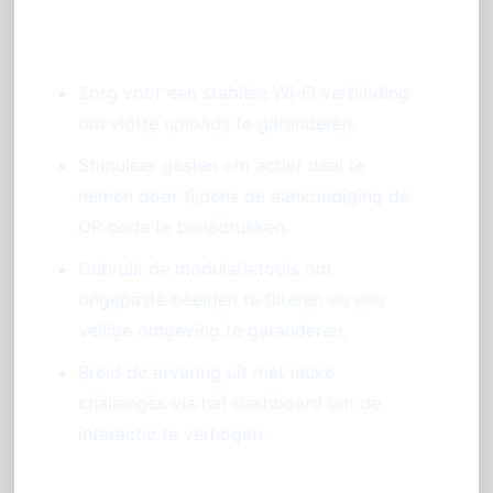
Zorg voor een stabiele Wi-Fi verbinding
om vlotte uploads te garanderen.
Stimuleer gasten om actief deel te
nemen door tijdens de aankondiging de
QR code te benadrukken.
Gebruik de modulatietools om
ongepaste beelden te filteren en een
veilige omgeving te garanderen.
Breid de ervaring uit met leuke
challenges via het dashboard om de
interactie te verhogen.