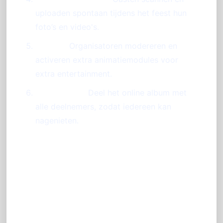
uploaden spontaan tijdens het feest hun
foto’s en video's.
Beheer:
Organisatoren modereren en
activeren extra animatiemodules voor
extra entertainment.
Na het feest:
Deel het online album met
alle deelnemers, zodat iedereen kan
nagenieten.
Tips voor een geslaagde
interactieve foto-ervaring
Advies: