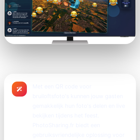
Met een QR code voor
bruiloftsfoto's kunnen jouw gasten
gemakkelijk hun foto's delen en live
bekijken tijdens het feest.
PhotoSharing.fr biedt een
gebruiksvriendelijke oplossing voor