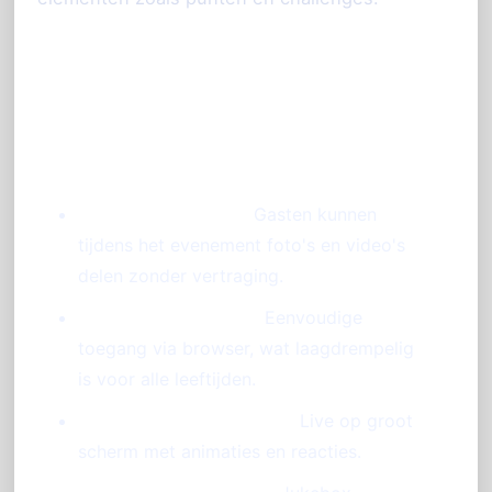
Belangrijkste functies van
PhotoSharing voor jouw bruiloft:
Directe participatie:
Gasten kunnen
tijdens het evenement foto's en video's
delen zonder vertraging.
Geen app-download:
Eenvoudige
toegang via browser, wat laagdrempelig
is voor alle leeftijden.
Moderne diavoorstelling:
Live op groot
scherm met animaties en reacties.