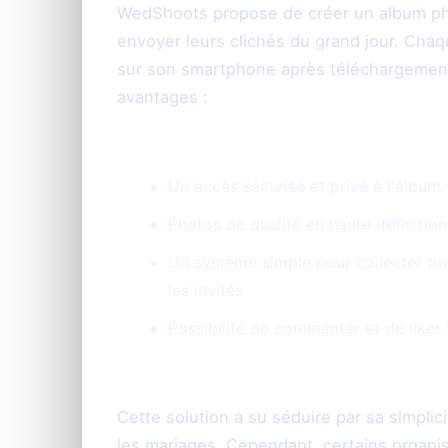
WedShoots propose de créer un album phot
envoyer leurs clichés du grand jour. Chaq
sur son smartphone après téléchargement d
avantages :
Un accès sécurisé et privé à l'album
Photos de qualité en haute définitio
Un système simple pour collecter tout
les invités
Possibilité de commenter et de liker 
Cette solution a su séduire par sa simpl
les mariages. Cependant, certains organis