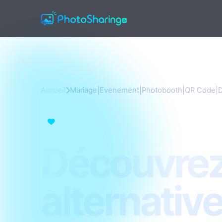
Accueil
Mariage|Evenement|Photobooth|QR Code|Di
Mariage|Evenement|Photobooth|QR Code|Dia
Découvrez
alternativ