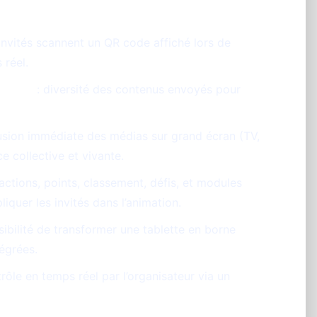
 invités scannent un QR code affiché lors de
 réel.
ssages
: diversité des contenus envoyés pour
fusion immédiate des médias sur grand écran (TV,
e collective et vivante.
éactions, points, classement, défis, et modules
uer les invités dans l’animation.
sibilité de transformer une tablette en borne
égrées.
rôle en temps réel par l’organisateur via un