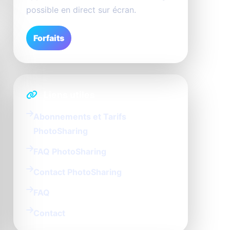
possible en direct sur écran.
Forfaits
Liens utiles
Abonnements et Tarifs
PhotoSharing
FAQ PhotoSharing
Contact PhotoSharing
FAQ
Contact