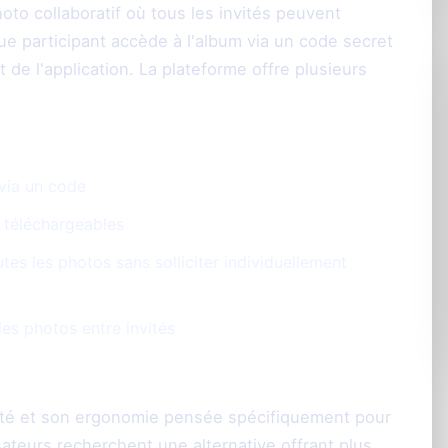
o collaboratif où tous les invités peuvent
ue participant accède à l'album via un code secret
e l'application. La plateforme offre plusieurs
 via un code
n téléchargeables
es les photos sans solliciter individuellement
les photos entre invités
icité et son ergonomie pensée spécifiquement pour
ateurs recherchent une alternative offrant plus