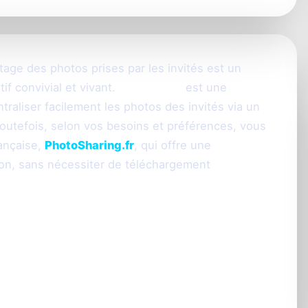
rtage des photos prises par les invités est un
f convivial et vivant.
WedShoots
est une
raliser facilement les photos des invités via un
outefois, selon vos besoins et préférences, vous
rançaise,
PhotoSharing.fr
, qui offre une
tion, sans nécessiter de téléchargement
erçu de la solution
riage