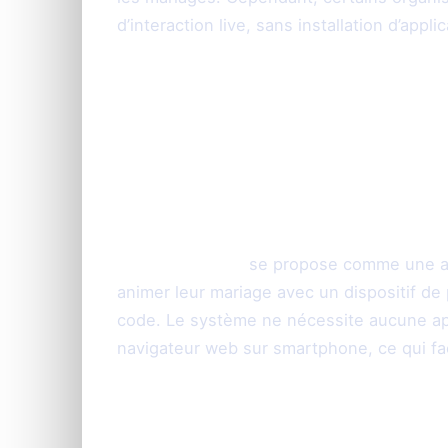
d’interaction live, sans installation d’applic
PhotoSharing.fr : 
française conçue 
photo en direct
PhotoSharing.fr
se propose comme une alt
animer leur mariage avec un dispositif de
code. Le système ne nécessite aucune appli
navigateur web sur smartphone, ce qui facil
Fonctionnalités clés de PhotoSh