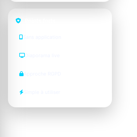
Points forts
Sans application
Diaporama live
Approche RGPD
Simple à utiliser