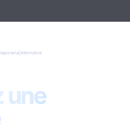
aporama|Alternative
porama|Alternative
 une
e