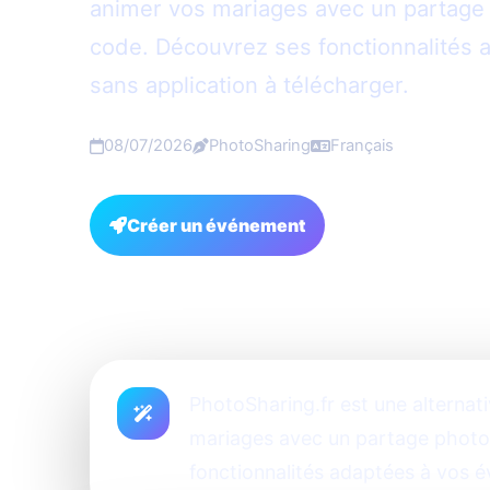
animer vos mariages avec un partage 
code. Découvrez ses fonctionnalités
sans application à télécharger.
08/07/2026
PhotoSharing
Français
Créer un événement
FAQ
PhotoSharing.fr est une alterna
mariages avec un partage photo 
fonctionnalités adaptées à vos é