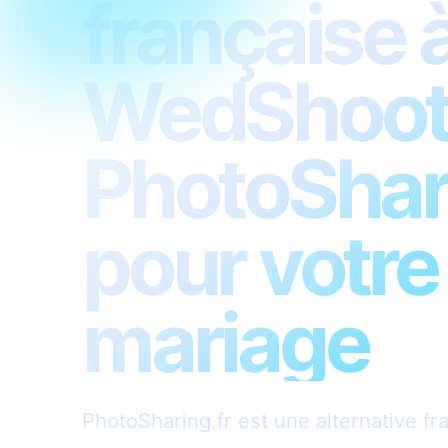
française 
WedShoots
PhotoShari
pour votre
mariage
PhotoSharing.fr est une alternative f