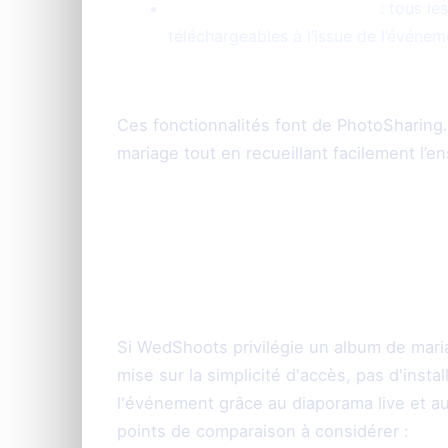
Galerie souvenir complète
: tous le
téléchargeables à l’issue de l’événem
Ces fonctionnalités font de PhotoSharing
mariage tout en recueillant facilement l’e
Comparaison dou
et PhotoSharing.f
Si WedShoots privilégie un album de maria
mise sur la simplicité d'accès, pas d'inst
l'événement grâce au diaporama live et au
points de comparaison à considérer :