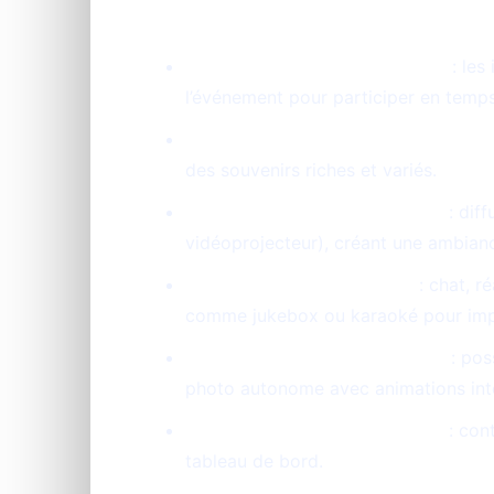
Accès instantané par QR code
: les
l’événement pour participer en temps
Partage photos, vidéos, GIFs et me
des souvenirs riches et variés.
Diaporama interactif en direct
: dif
vidéoprojecteur), créant une ambianc
Animations et interactions
: chat, r
comme jukebox ou karaoké pour impliq
Mode photobooth sur tablette
: pos
photo autonome avec animations int
Modération simple et efficace
: cont
tableau de bord.