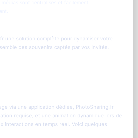
s médias sont centralisés et facilement
ent.
.fr une solution complète pour dynamiser votre
nsemble des souvenirs captés par vos invités.
ce entre WedShoots
r
ge via une application dédiée, PhotoSharing.fr
allation requise, et une animation dynamique lors de
x interactions en temps réel. Voici quelques