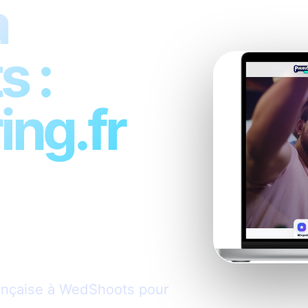
à
 :
ng.fr
rançaise à WedShoots pour