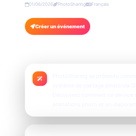
01/06/2026
PhotoSharing
Français
Créer un événement
FAQ
PhotoSharing se présente comme 
système de partage photo via Q
Découvrez comment ce service sim
animations photo et un diaporama