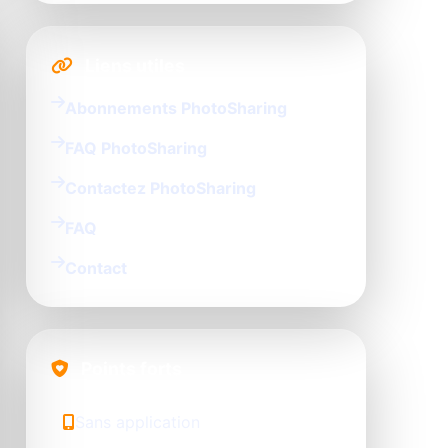
Liens utiles
Abonnements PhotoSharing
FAQ PhotoSharing
Contactez PhotoSharing
FAQ
Contact
Points forts
Sans application