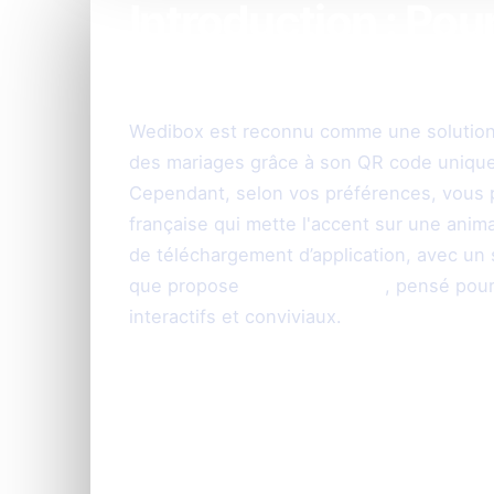
Introduction : Po
alternative frança
Wedibox est reconnu comme une solution 
des mariages grâce à son QR code unique 
Cependant, selon vos préférences, vous p
française qui mette l'accent sur une anim
de téléchargement d’application, avec un s
que propose
PhotoSharing.fr
, pensé pou
interactifs et conviviaux.
PhotoSharing.fr : 
interactive pour v