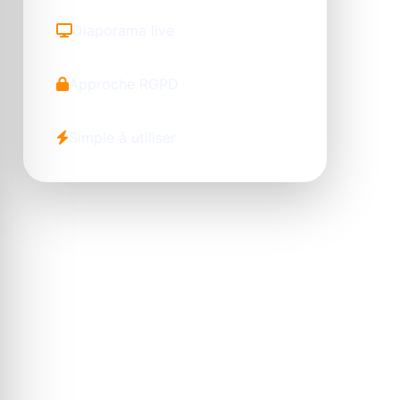
Diaporama live
Approche RGPD
Simple à utiliser