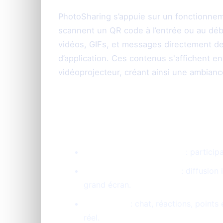
PhotoSharing s’appuie sur un fonctionneme
scannent un QR code à l’entrée ou au débu
vidéos, GIFs, et messages directement dep
d’application. Ces contenus s'affichent e
vidéoprojecteur, créant ainsi une ambiance
Fonctionnalités clés de PhotoSh
QR Code sans application
: particip
Diaporama live interactif
: diffusion
grand écran.
Animations
: chat, réactions, point
réel.