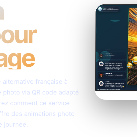
à
our
iage
lternative française à
 photo via QR code adapté
rez comment ce service
offre des animations photo
e journée.