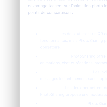
davantage l’accent sur l’animation photo in
points de comparaison :
QR code :
Les deux utilisent un QR c
fonctionnalités, mais PhotoSharing 
obligatoire.
Diaporama live :
PhotoSharing offre 
animations, chat et réactions interac
Partage photo et festivités :
Les invi
messages instantanément sans applic
Modération :
Les deux permettent de
PhotoSharing propose une modération
Animation additionnelle :
PhotoShari