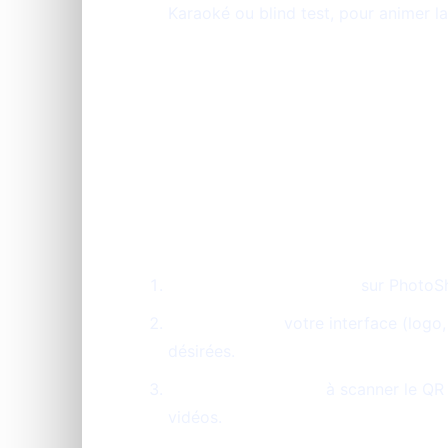
Karaoké ou blind test, pour animer la
ÉTAPES pour orga
animé avec Photo
Créez votre événement
sur PhotoSh
Personnalisez
votre interface (logo,
désirées.
Invitez vos proches
à scanner le QR 
vidéos.