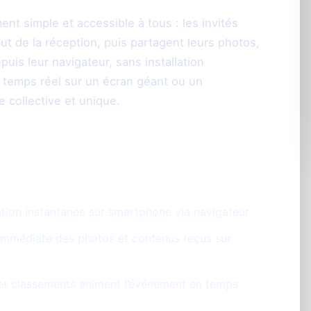
nt simple et accessible à tous : les invités
t de la réception, puis partagent leurs photos,
uis leur navigateur, sans installation
n temps réel sur un écran géant ou un
 collective et unique.
aring :
ation instantanée sur smartphone via navigateur.
 immédiate des photos et contenus reçus sur
s et classements animent l’événement en temps