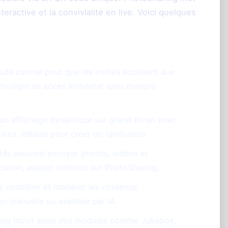
teractive et la convivialité en live. Voici quelques
ode central pour que les invités accèdent aux
privilégie un accès immédiat sans compte
un affichage dynamique sur grand écran avec
tives, idéales pour créer de l’ambiance.
tés peuvent envoyer photos, vidéos et
ation, aspect renforcé sur PhotoSharing.
 contrôler et modérer les contenus,
 manuelle ou assistée par IA.
ng inclut aussi des modules comme Jukebox,