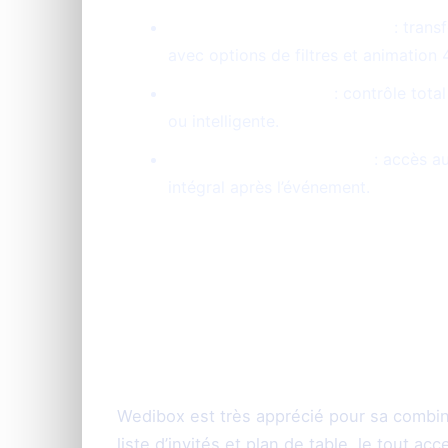
Photobooth en libre-service
: trans
avec options de filtres et animation 
Modération avancée
: contrôle tota
ou intelligente.
Galerie et album souvenir
: accès a
intégral après l’événement.
Comparaison avec
complémentarité
Wedibox est très apprécié pour sa combina
liste d’invités et plan de table, le tout 