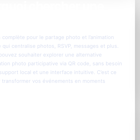
urquoi chercher une
ise à Wedibox ?
complète pour le partage photo et l’animation
qui centralise photos, RSVP, messages et plus.
ouvez souhaiter explorer une alternative
ation photo participative via QR code, sans besoin
upport local et une interface intuitive. C’est ce
r transformer vos événements en moments
l’expérience photo
otre mariage