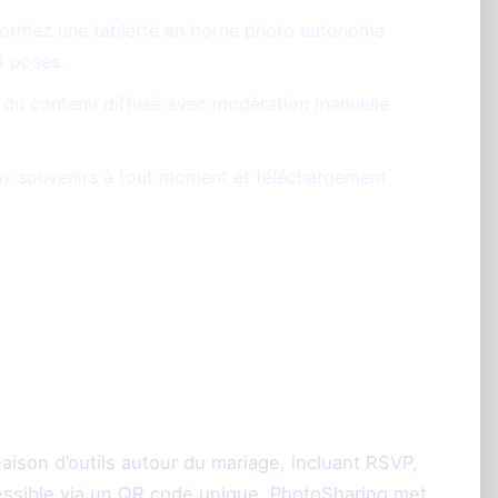
formez une tablette en borne photo autonome
4 poses.
l du contenu diffusé avec modération manuelle
ux souvenirs à tout moment et téléchargement
 Wedibox : usages et
ison d’outils autour du mariage, incluant RSVP,
accessible via un QR code unique. PhotoSharing met