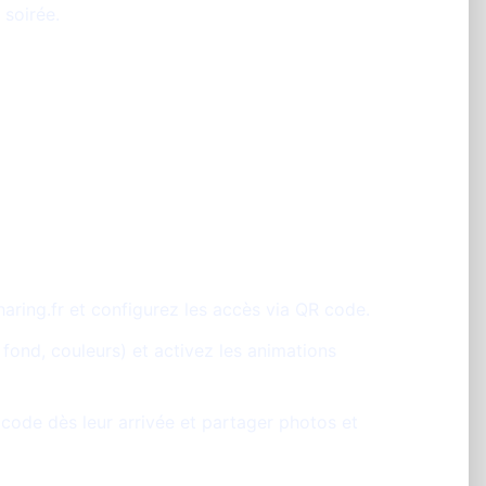
 soirée.
niser un mariage
Sharing
aring.fr et configurez les accès via QR code.
 fond, couleurs) et activez les animations
code dès leur arrivée et partager photos et