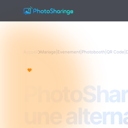
Accueil
Mariage|Evenement|Photobooth|QR Code|Di
Mariage|Evenement|Photobooth|QR Code|Dia
PhotoShari
une altern