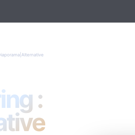
aporama|Alternative
porama|Alternative
ng :
ative