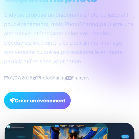
Slidypix propose un diaporama photo collaboratif
pour événements, mais PhotoSharing peut être une
alternative intéressante selon vos besoins.
Découvrez les points clés pour animer mariage,
anniversaire ou soirée professionnelle en mode
participatif et sans application.
01/07/2026
PhotoSharing
Français
Créer un événement
FAQ