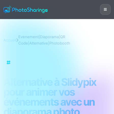
Evenement|Diaporama|QR
Accueil
Code|Alternative|Photobooth
Evenement|Diaporama|QR
Code|Alternative|Photobooth
Alternative à Slidypix
pour animer vos
événements avec un
diaporama photo