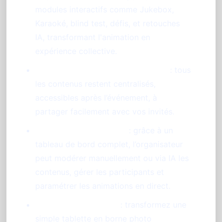
modules interactifs comme Jukebox,
Karaoké, blind test, défis, et retouches
IA, transformant l'animation en
expérience collective.
Galerie souvenir et album en ligne
: tous
les contenus restent centralisés,
accessibles après l’événement, à
partager facilement avec vos invités.
Contrôle et modération
: grâce à un
tableau de bord complet, l’organisateur
peut modérer manuellement ou via IA les
contenus, gérer les participants et
paramétrer les animations en direct.
Photobooth interactif
: transformez une
simple tablette en borne photo