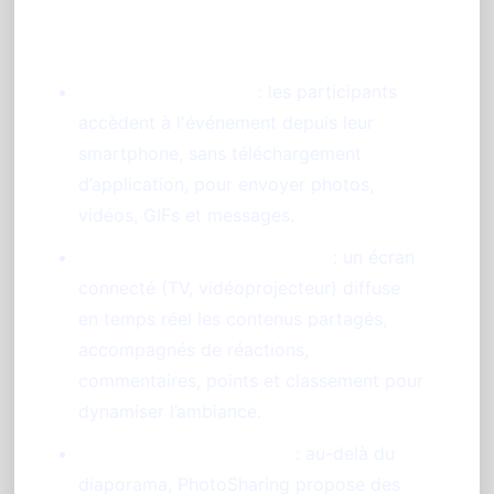
Partage via QR code
: les participants
accèdent à l'événement depuis leur
smartphone, sans téléchargement
d’application, pour envoyer photos,
vidéos, GIFs et messages.
Diaporama live et animations
: un écran
connecté (TV, vidéoprojecteur) diffuse
en temps réel les contenus partagés,
accompagnés de réactions,
commentaires, points et classement pour
dynamiser l’ambiance.
Outils d’animation variés
: au-delà du
diaporama, PhotoSharing propose des