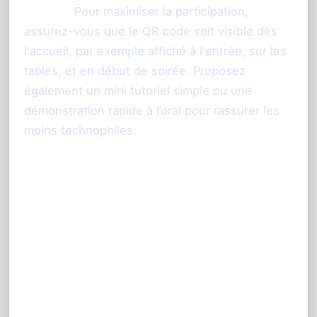
Astuce :
Pour maximiser la participation,
assurez-vous que le QR code soit visible dès
l'accueil, par exemple affiché à l'entrée, sur les
tables, et en début de soirée. Proposez
également un mini tutoriel simple ou une
démonstration rapide à l’oral pour rassurer les
moins technophiles.
FAQ autour de l’alternative
Slidypix et PhotoSharing
Faut-il installer une application pour
utiliser PhotoSharing comme avec
Slidypix ?