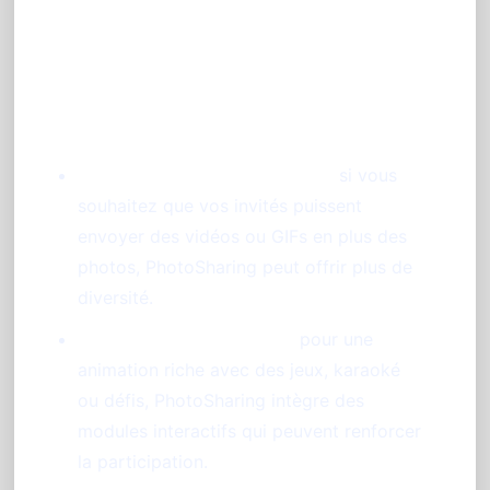
Points à considérer selon votre
événement
Nombre et type de contenus :
si vous
souhaitez que vos invités puissent
envoyer des vidéos ou GIFs en plus des
photos, PhotoSharing peut offrir plus de
diversité.
Animations et ambiance :
pour une
animation riche avec des jeux, karaoké
ou défis, PhotoSharing intègre des
modules interactifs qui peuvent renforcer
la participation.