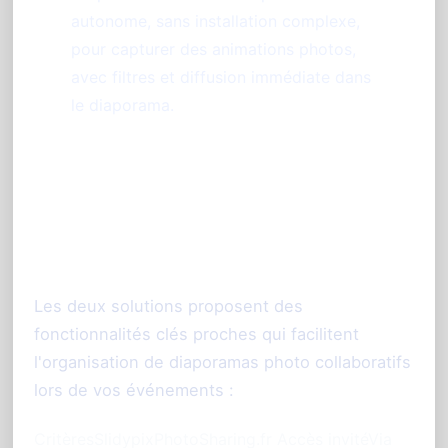
autonome, sans installation complexe,
pour capturer des animations photos,
avec filtres et diffusion immédiate dans
le diaporama.
Comparaison pratique entre
Slidypix et PhotoSharing
Les deux solutions proposent des
fonctionnalités clés proches qui facilitent
l'organisation de diaporamas photo collaboratifs
lors de vos événements :
CritèresSlidypixPhotoSharing.fr Accès invitéVia