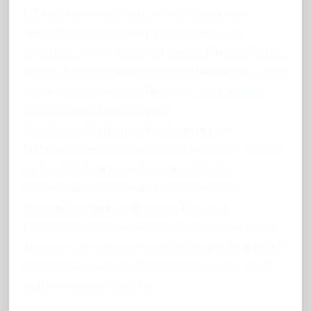
QR code sans applicationVia QR code sans
application Projection grand écranOui, en
directOui, en live Types de contenuPhotosPhotos,
vidéos, GIF, messages InteractivitéRéactions, livre
d’or, messages vocauxRéactions, chat, points,
jeux et animations intégrées
ModérationModération intelligente par
IAModération manuelle ou assistée IA via tableau
de bord Galerie post-événementPhotos
disponibles 1 anGalerie et album en ligne
accessibles après événement Fonction
photoboothNon préciséTablette en borne photo
autonome avec animations TarificationFormules à
0 € (limité), 14,90 €, 29,90 €Essai gratuit à 0 €,
options personnalisables