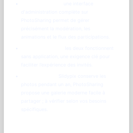
Contrôle avancé :
une interface
d'administration complète sur
PhotoSharing permet de gérer
précisément la modération, les
animations et le flux des participations.
Utilisation simple :
les deux fonctionnent
sans application, une exigence clé pour
faciliter l’expérience des invités.
Durée d’accès :
Slidypix conserve les
photos pendant un an, PhotoSharing
propose une galerie moderne facile à
partager ; à vérifier selon vos besoins
spécifiques.