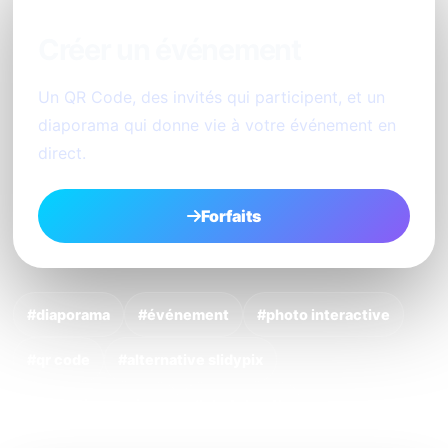
Créer un événement
Un QR Code, des invités qui participent, et un
diaporama qui donne vie à votre événement en
direct.
Forfaits
#diaporama
#événement
#photo interactive
#qr code
#alternative slidypix
#animation mariage
#photobooth