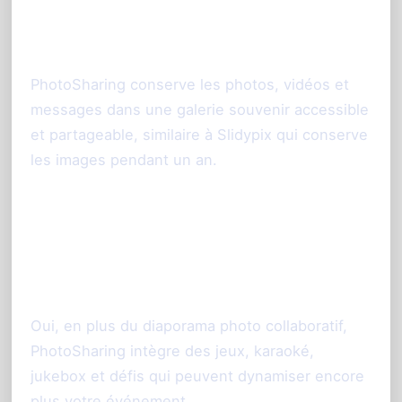
Les photos restent-elles
accessibles après l’événement ?
PhotoSharing conserve les photos, vidéos et
messages dans une galerie souvenir accessible
et partageable, similaire à Slidypix qui conserve
les images pendant un an.
PhotoSharing offre-t-il des
animations supplémentaires
comparé à Slidypix ?
Oui, en plus du diaporama photo collaboratif,
PhotoSharing intègre des jeux, karaoké,
jukebox et défis qui peuvent dynamiser encore
plus votre événement.