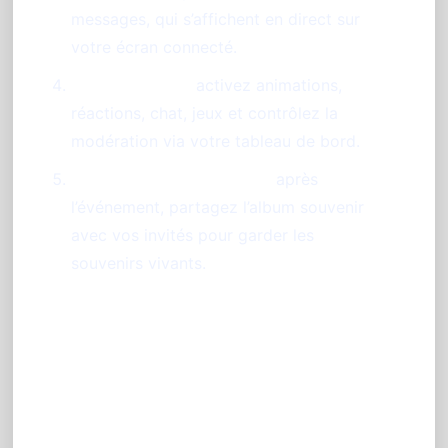
messages, qui s’affichent en direct sur
votre écran connecté.
Animation live :
activez animations,
réactions, chat, jeux et contrôlez la
modération via votre tableau de bord.
Conservation et partage :
après
l’événement, partagez l’album souvenir
avec vos invités pour garder les
souvenirs vivants.
Conseil d'expert pour une
animation réussie