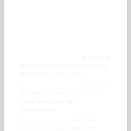
Étapes pour lancer votre
diaporama photo interactif
avec PhotoSharing
Création de l’événement :
lancez votre
instance en ligne, configurez accès via
QR code, thèmes et réglages.
Communication aux invités :
partagez le
QR code ou lien pour accès immédiat
depuis smartphone, sans
téléchargement.
Collecte et diffusion :
vos invités
envoient leurs photos, vidéos et