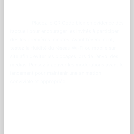
Reims
Conseil :
Placez le QR Code bien en évidence dès
l’accueil pour encourager les invités à participer
dès les premières minutes. Avant l’événement,
testez la fluidité du réseau Wi-Fi ou mobile sur
site afin d’éviter les blocages lors de l’envoi des
médias. Pensez à activer les modérations avant le
lancement pour maintenir une animation
conviviale et appropriée.
FAQ : tout savoir sur le
partage photo événementiel
avec PhotoSharing à Reims