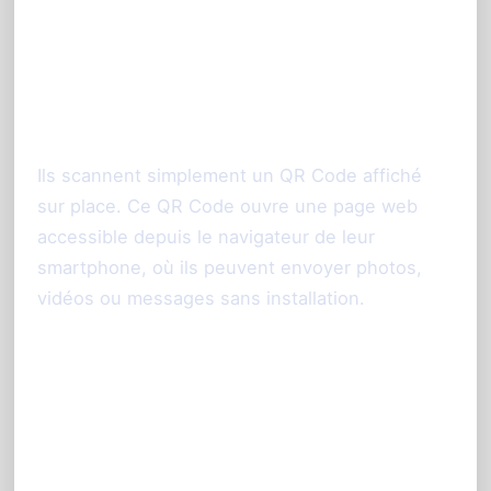
Comment mes invités accèdent-ils
au partage photo sans télécharger
d’application ?
Ils scannent simplement un QR Code affiché
sur place. Ce QR Code ouvre une page web
accessible depuis le navigateur de leur
smartphone, où ils peuvent envoyer photos,
vidéos ou messages sans installation.
Quel type d’équipements sont
nécessaires pour profiter
pleinement de l’animation ?