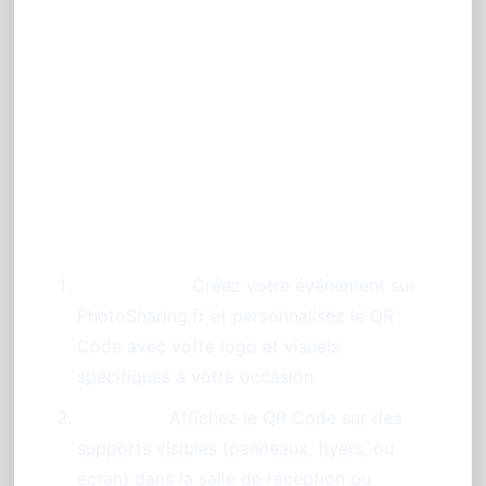
Comment se déroule le
partage photo lors de votre
événement à Reims ?
Étapes simples pour une
participation fluide
Préparation :
Créez votre événement sur
PhotoSharing.fr et personnalisez le QR
Code avec votre logo et visuels
spécifiques à votre occasion.
Diffusion :
Affichez le QR Code sur des
supports visibles (panneaux, flyers, ou
écran) dans la salle de réception ou