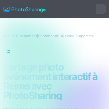
Accueil
Evenement|Photobooth|QR Code|Diaporama
Evenement|Photobooth|QR Code|Diaporama
Partage photo
événement interactif à
Reims avec
PhotoSharing