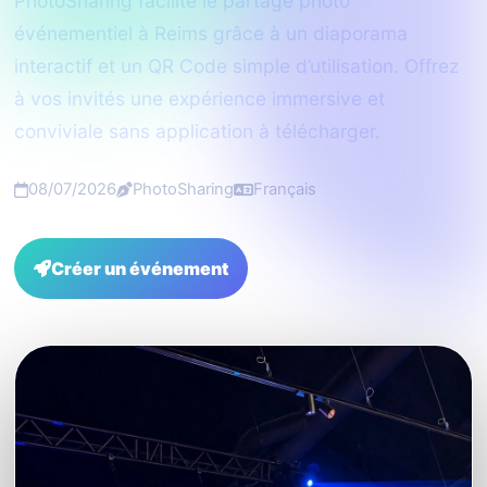
PhotoSharing facilite le partage photo
événementiel à Reims grâce à un diaporama
interactif et un QR Code simple d’utilisation. Offrez
à vos invités une expérience immersive et
conviviale sans application à télécharger.
08/07/2026
PhotoSharing
Français
Créer un événement
FAQ