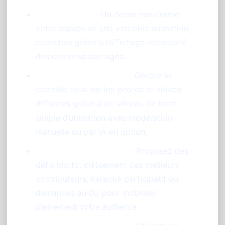
Diaporama live :
Un écran transforme
votre espace en une véritable animation
collective grâce à l’affichage instantané
des contenus partagés.
Modération intelligente :
Gardez le
contrôle total sur les photos et vidéos
diffusées grâce à un tableau de bord
simple d’utilisation avec modération
manuelle ou par IA en option.
Animations interactives :
Proposez des
défis photo, classement des meilleurs
contributeurs, karaoké participatif ou
demandes au DJ pour mobiliser
pleinement votre audience.