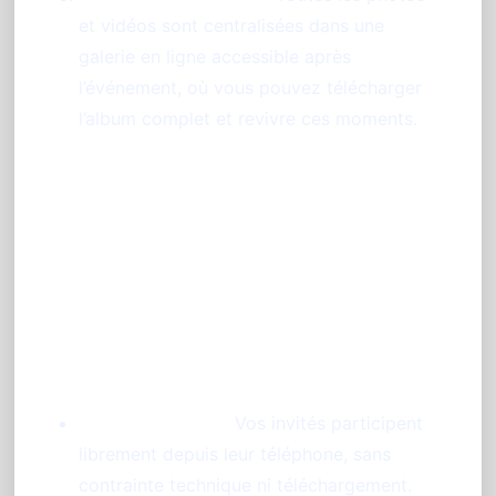
et vidéos sont centralisées dans une
galerie en ligne accessible après
l’événement, où vous pouvez télécharger
l’album complet et revivre ces moments.
Les fonctionnalités phares
adaptées aux événements à
Reims
Sans application :
Vos invités participent
librement depuis leur téléphone, sans
contrainte technique ni téléchargement.