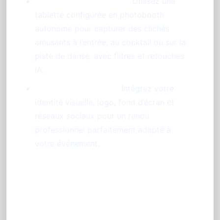
Photobooth sans borne :
Utilisez une
tablette configurée en photobooth
autonome pour capturer des clichés
amusants à l’entrée, au cocktail ou sur la
piste de danse, avec filtres et retouches
IA.
Personnalisation Pro :
Intégrez votre
identité visuelle, logo, fond d’écran et
réseaux sociaux pour un rendu
professionnel parfaitement adapté à
votre événement.
Conseils pour réussir votre
partage photo événement à