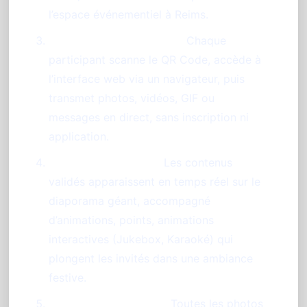
l’espace événementiel à Reims.
Participation des invités :
Chaque
participant scanne le QR Code, accède à
l’interface web via un navigateur, puis
transmet photos, vidéos, GIF ou
messages en direct, sans inscription ni
application.
Animation en direct :
Les contenus
validés apparaissent en temps réel sur le
diaporama géant, accompagné
d’animations, points, animations
interactives (Jukebox, Karaoké) qui
plongent les invités dans une ambiance
festive.
Souvenirs à partager :
Toutes les photos