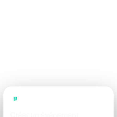
Que faut-il pour animer un événement avec
PhotoSharing à Reims ?
Puis-je modérer les photos avant leur
diffusion sur l'écran ?
Les photos restent-elles accessibles après
l'événement ?
PhotoSharing
Créer un événement