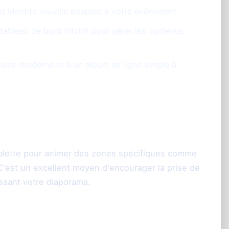
et identité visuelle adaptés à votre événement.
tableau de bord intuitif pour gérer les contenus
erie moderne et à un album en ligne simple à
tablette pour animer des zones spécifiques comme
. C'est un excellent moyen d'encourager la prise de
ssant votre diaporama.