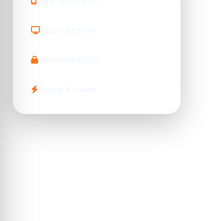
Sans application
Diaporama live
Approche RGPD
Simple à utiliser