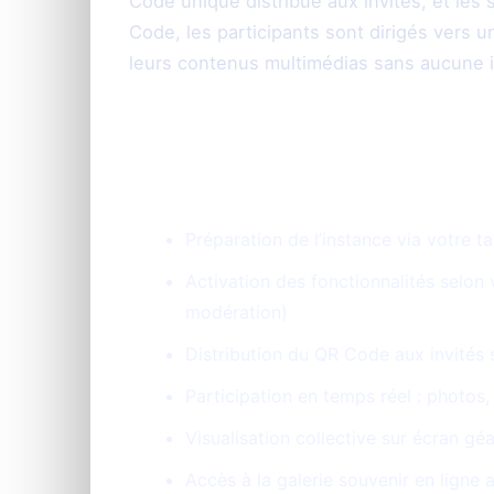
Code unique distribué aux invités, et le
Code, les participants sont dirigés vers 
leurs contenus multimédias sans aucune i
Les étapes clés :
Préparation de l’instance via votre t
Activation des fonctionnalités selon
modération)
Distribution du QR Code aux invités 
Participation en temps réel : photos, 
Visualisation collective sur écran g
Accès à la galerie souvenir en ligne 