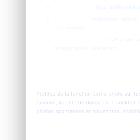
Personnalisable :
logo, arrière-plan 
Contrôle total :
modération facile et 
et animations.
Souvenirs partagés :
accès à une gal
partager après l’événement.
Conseil de pro :
Profitez de la fonction borne photo sur 
l’accueil, la piste de danse ou le cocktail
photos spontanées et amusantes, enrichi