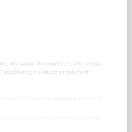
o à Lille adaptée à
nements
ire, une soirée d’entreprise, ou une réunion
, PhotoSharing.fr s’adapte parfaitement :
ant avec un diaporama dynamique animant la
estive avec la participation instantanée des