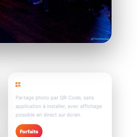
PhotoSharing
Partage photo par QR Code, sans
application à installer, avec affichage
possible en direct sur écran.
Forfaits