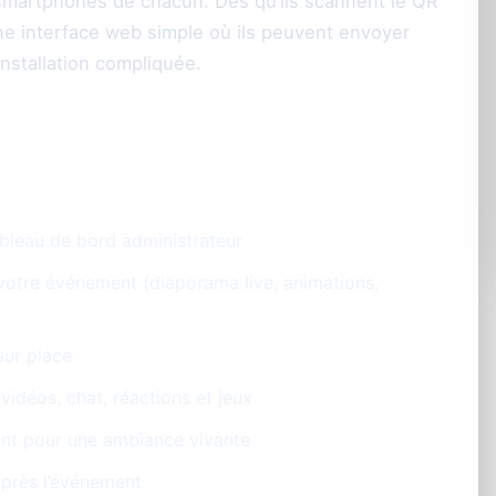
s smartphones de chacun. Dès qu’ils scannent le QR
une interface web simple où ils peuvent envoyer
nstallation compliquée.
ableau de bord administrateur
 votre événement (diaporama live, animations,
sur place
vidéos, chat, réactions et jeux
éant pour une ambiance vivante
après l’événement