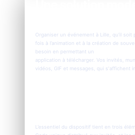
Une solution mode
photo événement à
Organiser un événement à Lille, qu’il soi
fois à l’animation et à la création de sou
besoin en permettant un
partage photo e
application à télécharger. Vos invités, m
vidéos, GIF et messages, qui s'affichent 
Comment fonctio
pour votre événeme
L’essentiel du dispositif tient en trois élé