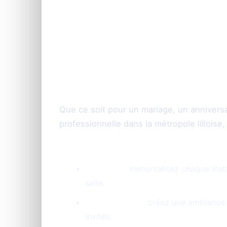
Une animation phot
tous types d'évé
Que ce soit pour un mariage, un anniversa
professionnelle dans la métropole lilloise
Mariages :
immortalisez chaque inst
salle.
Anniversaires :
créez une ambiance f
invités.