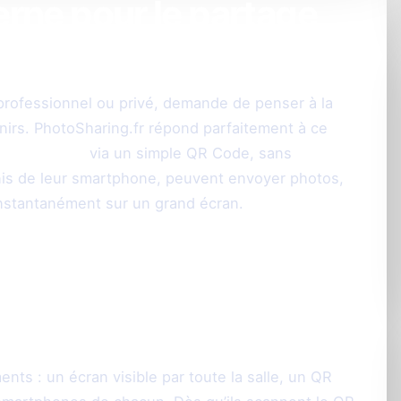
rne pour le partage
 Lille
t professionnel ou privé, demande de penser à la
venirs. PhotoSharing.fr répond parfaitement à ce
n temps réel
via un simple QR Code, sans
unis de leur smartphone, peuvent envoyer photos,
instantanément sur un grand écran.
nne PhotoSharing
nt à Lille ?
ments : un écran visible par toute la salle, un QR