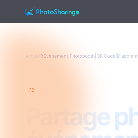
Accueil
Evenement|Photobooth|QR Code|Diaporama
Evenement|Photobooth|QR Code|Diaporama|
Partage p