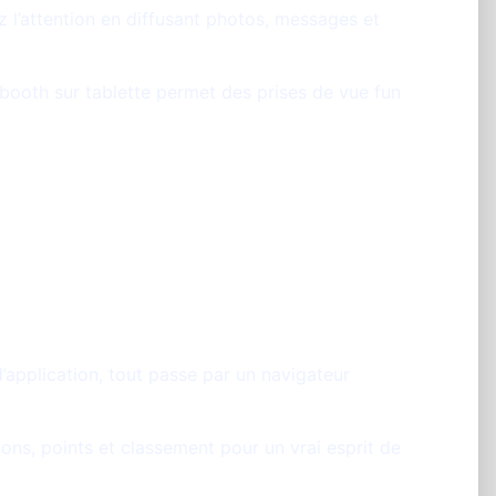
 l’attention en diffusant photos, messages et
booth sur tablette permet des prises de vue fun
 PhotoSharing à Lille
d’application, tout passe par un navigateur
ions, points et classement pour un vrai esprit de