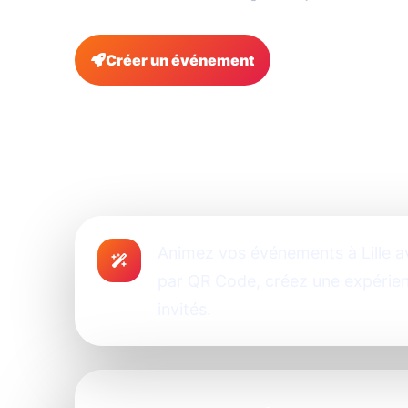
Créer un événement
FAQ
Animez vos événements à Lille a
par QR Code, créez une expérien
invités.