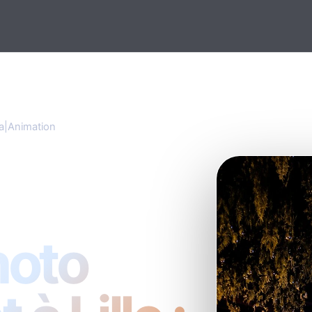
|Animation
Animation
hoto