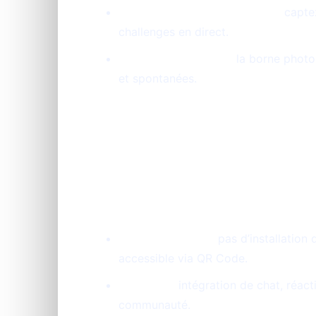
Événements professionnels :
captez
challenges en direct.
Soirées et cocktails :
la borne photo
et spontanées.
Les atouts clés de
Simple et rapide :
pas d’installation 
accessible via QR Code.
Interactif :
intégration de chat, réact
communauté.