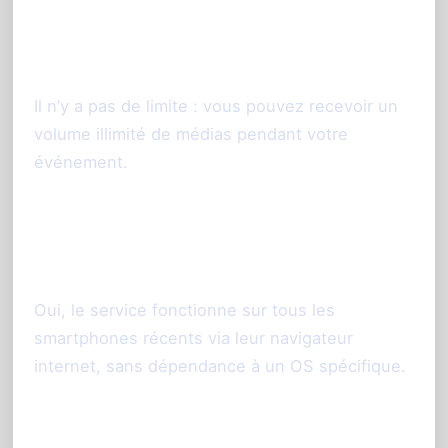
3. Combien de photos et vidéos
peuvent être partagées ?
Il n’y a pas de limite : vous pouvez recevoir un
volume illimité de médias pendant votre
événement.
4. Est-ce compatible avec tous les
smartphones ?
Oui, le service fonctionne sur tous les
smartphones récents via leur navigateur
internet, sans dépendance à un OS spécifique.