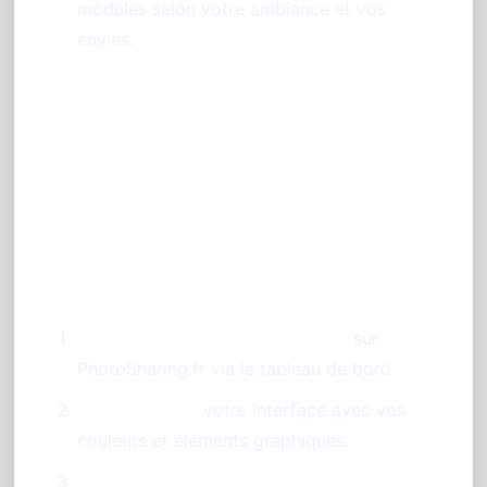
modules selon votre ambiance et vos
envies.
Étapes pour installer votre
livre d'or photo mariage à
Nice
Créez votre espace événement
sur
PhotoSharing.fr via le tableau de bord.
Personnalisez
votre interface avec vos
couleurs et éléments graphiques.
Activez le diaporama et les modules