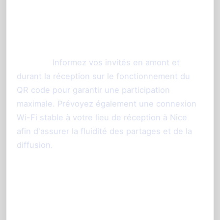
Conseils pratiques pour
réussir votre livre d'or photo à
Nice
Conseil :
Informez vos invités en amont et
durant la réception sur le fonctionnement du
QR code pour garantir une participation
maximale. Prévoyez également une connexion
Wi-Fi stable à votre lieu de réception à Nice
afin d'assurer la fluidité des partages et de la
diffusion.
FAQ : Vos questions sur le
livre d'or photo mariage à
Nice