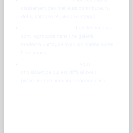
classement des meilleurs contributeurs,
défis, karaoké et jukebox intégré.
Souvenirs centralisés :
tous les médias
sont regroupés dans une galerie
moderne partagée avec les mariés après
l'événement.
Contrôle et modération :
vous
choisissez ce qui est diffusé pour
préserver une ambiance harmonieuse.
Intégrez un photobooth sans
borne pour une animation