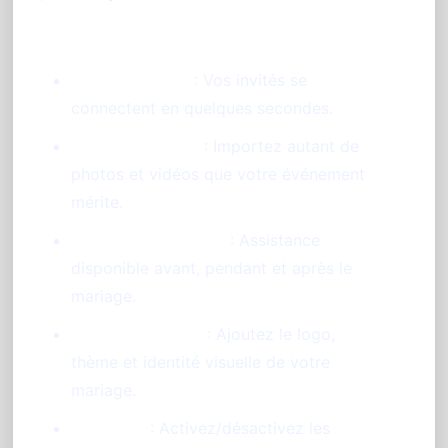
Facilité d'accès
: Vos invités se
connectent en quelques secondes.
Stockage illimité
: Importez autant de
photos et vidéos que votre événement
mérite.
Support en français
: Assistance
disponible avant, pendant et après le
mariage.
Personnalisation
: Ajoutez le logo,
thème et identité visuelle de votre
mariage.
Flexibilité
: Activez/désactivez les