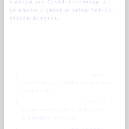
visible par tous. Ce système encourage la
participation et garantit un partage fluide des
émotions du moment.
Les principaux atouts pour votre
mariage à Nice :
Participation sans contraintes :
accès
par QR code, pas d'application ni de frais
pour les invités.
Photos et vidéos en direct :
grâce à la
diffusion sur écran géant, chacun revit
les instants en temps réel.
Animations ludiques :
chat, réactions,