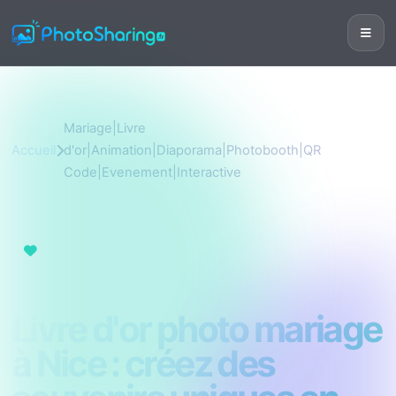
Mariage|Livre
Accueil
d'or|Animation|Diaporama|Photobooth|QR
Code|Evenement|Interactive
Mariage|Livre
d'or|Animation|Diaporama|Photobooth|QR
Code|Evenement|Interactive
Livre d'or photo mariage
à Nice : créez des