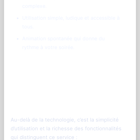
complexe.
Utilisation simple, ludique et accessible à
tous.
Animation spontanée qui donne du
rythme à votre soirée.
Pourquoi choisir
PhotoSharing.fr pour votre
livre d'or photo à Nice ?
Au-delà de la technologie, c’est la simplicité
d’utilisation et la richesse des fonctionnalités
qui distinguent ce service :