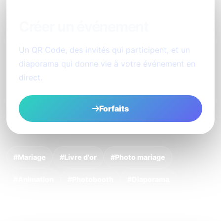
Créer un événement
Un QR Code, des invités qui participent, et un
diaporama qui donne vie à votre événement en
direct.
Forfaits
#Mariage
#Livre d'or
#Photo mariage
#Animation
#Photobooth
#Diaporama
#QR Code
#Nice