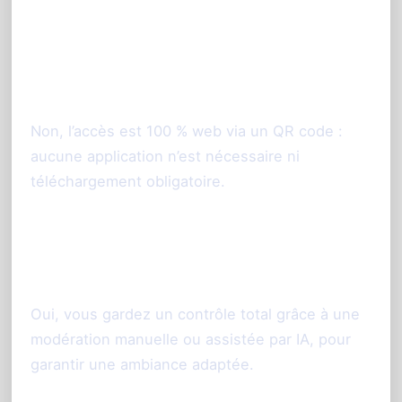
1. Les invités doivent-ils installer
une application pour participer ?
Non, l’accès est 100 % web via un QR code :
aucune application n’est nécessaire ni
téléchargement obligatoire.
2. Puis-je modérer les photos avant
diffusion sur grand écran ?
Oui, vous gardez un contrôle total grâce à une
modération manuelle ou assistée par IA, pour
garantir une ambiance adaptée.