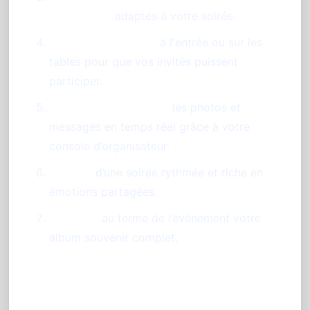
d’animation
adaptés à votre soirée.
Affichez le QR code
à l'entrée ou sur les
tables pour que vos invités puissent
participer.
Contrôlez et modérez
les photos et
messages en temps réel grâce à votre
console d’organisateur.
Profitez
d’une soirée rythmée et riche en
émotions partagées.
Exportez
au terme de l’événement votre
album souvenir complet.