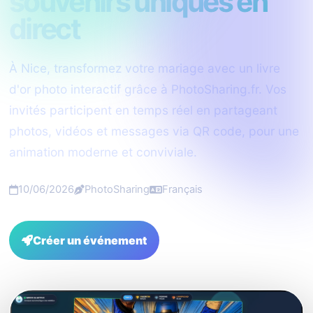
souvenirs uniques en
direct
À Nice, transformez votre mariage avec un livre
d'or photo interactif grâce à PhotoSharing.fr. Vos
invités participent en temps réel en partageant
photos, vidéos et messages via QR code, pour une
animation moderne et conviviale.
10/06/2026
PhotoSharing
Français
Créer un événement
FAQ