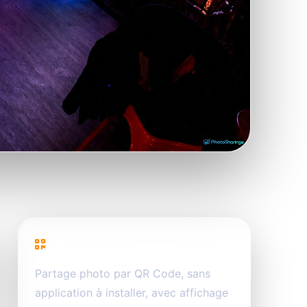
PhotoSharing
Partage photo par QR Code, sans
application à installer, avec affichage