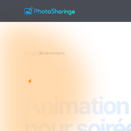
Accueil
Evenement
Evenement
Animation
pour soiré