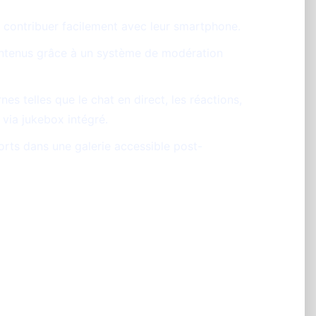
 contribuer facilement avec leur smartphone.
ontenus grâce à un système de modération
es telles que le chat en direct, les réactions,
via jukebox intégré.
rts dans une galerie accessible post-
antages pour votre
?