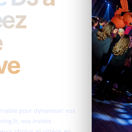
éez
e
ve
urnable pour dynamiser vos
ing.fr, vos invités
leurs photos et vidéos en