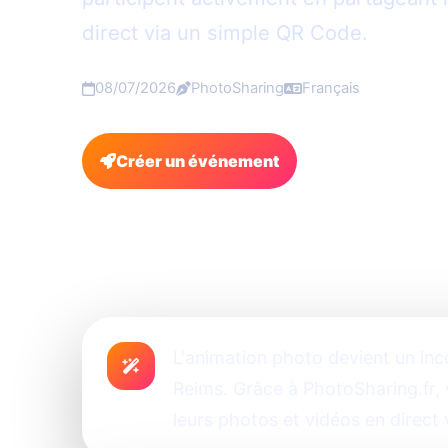
direct via un simple QR Code.
08/07/2026
PhotoSharing
Français
Créer un événement
FAQ
L'animation photo devient un in
Reims. Grâce à PhotoSharing.fr, 
leurs photos et vidéos en direct