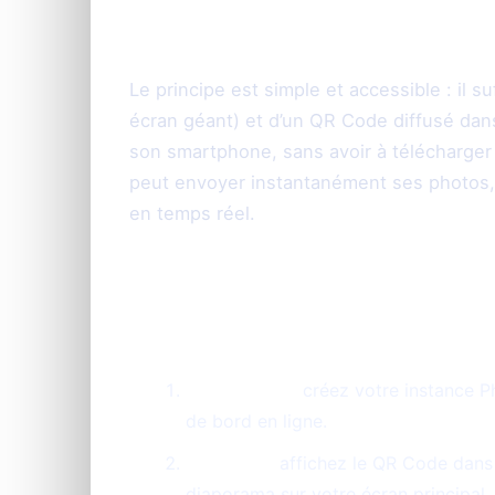
PhotoSharing lors 
Le principe est simple et accessible : il s
écran géant) et d’un QR Code diffusé dan
son smartphone, sans avoir à télécharger d
peut envoyer instantanément ses photos,
en temps réel.
Les étapes clés pour une animat
Préparation :
créez votre instance P
de bord en ligne.
Diffusion :
affichez le QR Code dans 
diaporama sur votre écran principal.