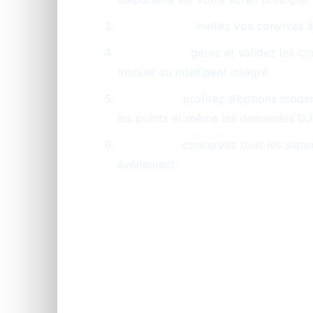
Participation :
invitez vos convives à
Modération :
gérez et validez les c
manuel ou intelligent intégré.
Animation :
profitez d’options modern
les points et même les demandes DJ 
Souvenirs :
conservez tous les suppo
événement.
Quels sont les av
soirée DJ à Reims 