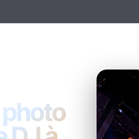
 photo
e DJ à