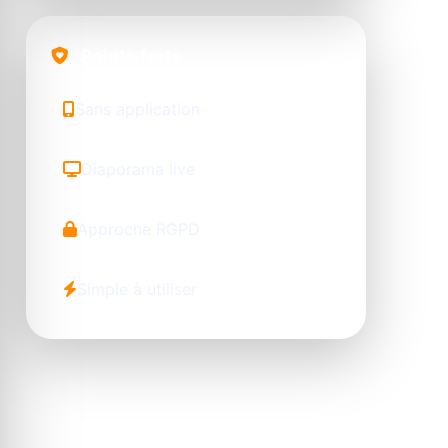
Points forts
Sans application
Diaporama live
Approche RGPD
Simple à utiliser