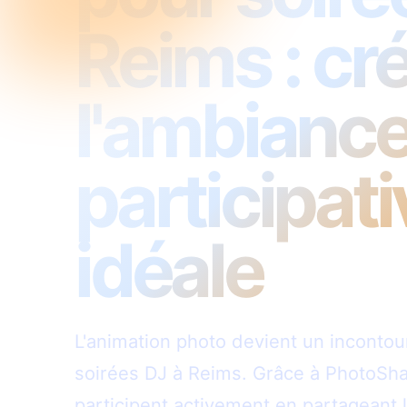
Reims : cr
l'ambianc
participati
idéale
L'animation photo devient un inconto
soirées DJ à Reims. Grâce à PhotoShar
participent activement en partageant 