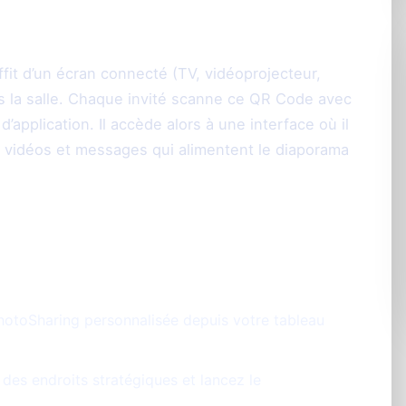
de vos soirées DJ ?
uffit d’un écran connecté (TV, vidéoprojecteur,
s la salle. Chaque invité scanne ce QR Code avec
’application. Il accède alors à une interface où il
 vidéos et messages qui alimentent le diaporama
ion photo réussie :
hotoSharing personnalisée depuis votre tableau
des endroits stratégiques et lancez le