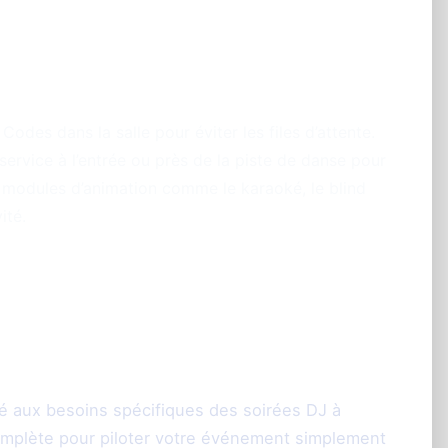
s pour optimiser votre
rs d’une soirée DJ
odes dans la salle pour éviter les files d’attente.
ervice à l’entrée ou près de la piste de danse pour
s modules d’animation comme le karaoké, le blind
ité.
ims : une solution
déployer
é aux besoins spécifiques des soirées DJ à
omplète pour piloter votre événement simplement