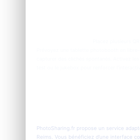
Conseils pratique
animation photo lo
Astuce PhotoSharing :
Placez plusieurs QR C
Prévoyez une tablette photobooth en libre-s
capturer des clichés spontanés. Activez le
test ou le jukebox pour renforcer l’interactiv
PhotoSharing à Re
fiable et facile à 
PhotoSharing.fr propose un service adapt
Reims. Vous bénéficiez d’une interface c