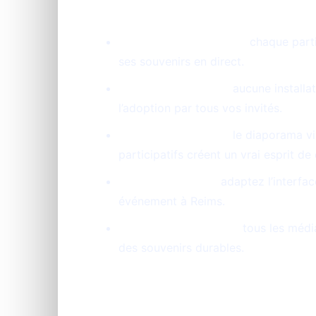
Interaction immédiate :
chaque parti
ses souvenirs en direct.
Facilité d’utilisation :
aucune installat
l’adoption par tous vos invités.
Ambiance boostée :
le diaporama vi
participatifs créent un vrai esprit 
Personnalisation :
adaptez l’interface
événement à Reims.
Récupération simple :
tous les média
des souvenirs durables.