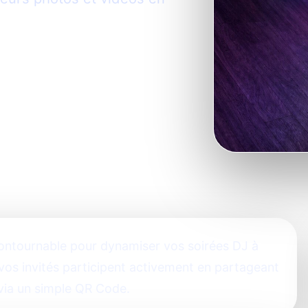
contournable pour dynamiser vos soirées DJ à
vos invités participent activement en partageant
 via un simple QR Code.