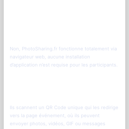
à Nice
Est-il nécessaire d’installer une
application ?
Non, PhotoSharing.fr fonctionne totalement via
navigateur web, aucune installation
d’application n’est requise pour les participants.
Comment les invités accèdent-ils à
l’animation ?
Ils scannent un QR Code unique qui les redirige
vers la page événement, où ils peuvent
envoyer photos, vidéos, GIF ou messages