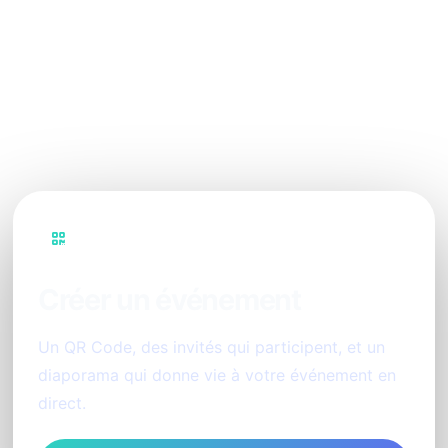
l’animation photo ?
Comment gérer la modération des photos à
diffuser ?
PhotoSharing
Créer un événement
Un QR Code, des invités qui participent, et un
diaporama qui donne vie à votre événement en
direct.