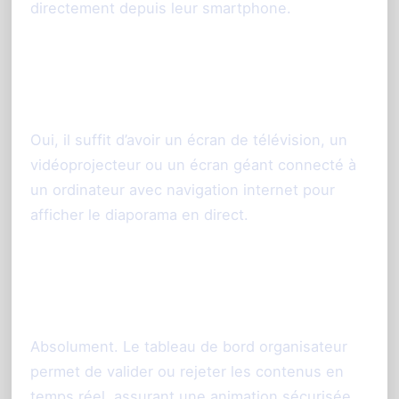
directement depuis leur smartphone.
Le diaporama peut-il être diffusé sur
n’importe quel écran ?
Oui, il suffit d’avoir un écran de télévision, un
vidéoprojecteur ou un écran géant connecté à
un ordinateur avec navigation internet pour
afficher le diaporama en direct.
Puis-je modérer les photos avant
diffusion ?
Absolument. Le tableau de bord organisateur
permet de valider ou rejeter les contenus en
temps réel, assurant une animation sécurisée