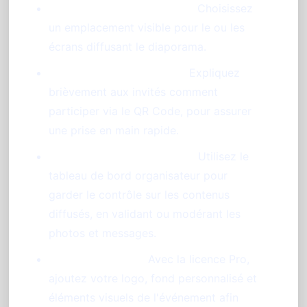
Emplacement stratégique :
Choisissez
un emplacement visible pour le ou les
écrans diffusant le diaporama.
Communication efficace :
Expliquez
brièvement aux invités comment
participer via le QR Code, pour assurer
une prise en main rapide.
Modération en temps réel :
Utilisez le
tableau de bord organisateur pour
garder le contrôle sur les contenus
diffusés, en validant ou modérant les
photos et messages.
Personnalisation :
Avec la licence Pro,
ajoutez votre logo, fond personnalisé et
éléments visuels de l'événement afin