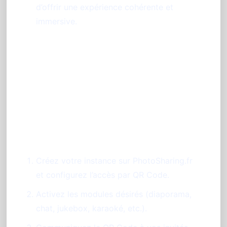
d’offrir une expérience cohérente et
immersive.
Étapes pour préparer votre
animation photo soirée DJ
avec PhotoSharing.fr à Nice
Créez votre instance sur PhotoSharing.fr
et configurez l’accès par QR Code.
Activez les modules désirés (diaporama,
chat, jukebox, karaoké, etc.).