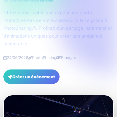
Offrez à vos invités une expérience photo
interactive lors de votre soirée DJ à Nice grâce à
PhotoSharing.fr. Profitez d’un partage instantané et
d’animations uniques pour créer une ambiance
mémorable.
24/06/2026
PhotoSharing
Français
Créer un événement
FAQ