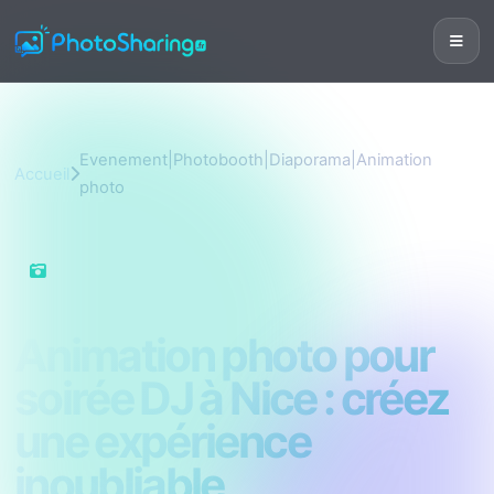
Evenement|Photobooth|Diaporama|Animation
Accueil
photo
Evenement|Photobooth|Diaporama|Animation
photo
Animation photo pour
soirée DJ à Nice : créez
une expérience
inoubliable