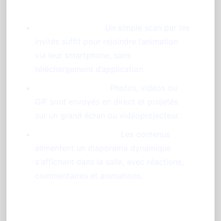
QR Code unique :
Un simple scan par les
invités suffit pour rejoindre l’animation
via leur smartphone, sans
téléchargement d’application.
Partage immédiat :
Photos, vidéos ou
GIF sont envoyés en direct et projetés
sur un grand écran ou vidéoprojecteur.
Diaporama interactif :
Les contenus
alimentent un diaporama dynamique
s'affichant dans la salle, avec réactions,
commentaires et animations.