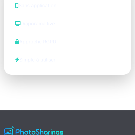
Sans application
Diaporama live
Approche RGPD
Simple à utiliser