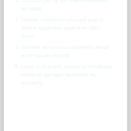
Communiquez le QR Code à vos invités
sur place.
Installez votre écran principal avec la
fenêtre diaporama ouverte en plein
écran.
Modérez les contenus au besoin depuis
votre tableau de bord.
Après l’événement, récupérez vos albums
photos et partagez facilement les
souvenirs.
FAQ – Vos questions sur
l’animation photo en soirée DJ