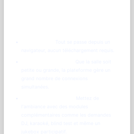
Les atouts du service pendant votre
soirée
Accessibilité :
Tout se passe depuis un
navigateur, aucun téléchargement requis.
Participation massive :
Que la salle soit
petite ou grande, la plateforme gère un
grand nombre de connexions
simultanées.
Animations intégrées :
Mettez de
l'ambiance avec des modules
complémentaires comme les demandes
DJ, karaoké, blind test et même un
jukebox participatif.