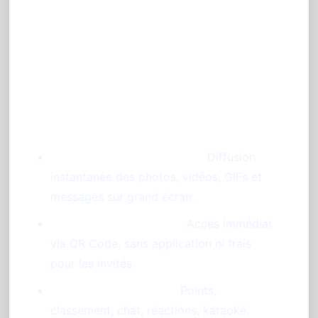
Les fonctionnalités clés de
l'animation photo
PhotoSharing.fr
Diaporama live dynamique :
Diffusion
instantanée des photos, vidéos, GIFs et
messages sur grand écran.
Participation simplifiée :
Accès immédiat
via QR Code, sans application ni frais
pour les invités.
Animations intégrées :
Points,
classement, chat, réactions, karaoké,