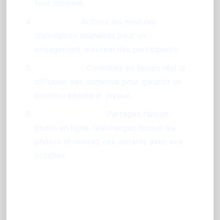
tout moment.
Animation :
Activez les modules
d’animation souhaités pour un
engagement maximal des participants.
Modération :
Contrôlez en temps réel la
diffusion des contenus pour garantir un
contenu adapté et joyeux.
Post-événement :
Partagez l’album
photo en ligne, téléchargez toutes les
photos et revivez ces instants avec vos
proches.
Conseil d'expert