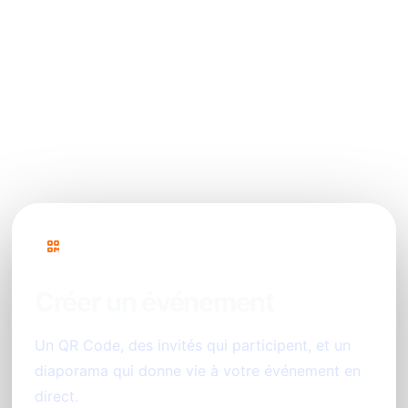
Est-ce que l’animation est adaptée à tous les
lieux de mariage à Toulouse ?
Quels types de contenus mes invités
peuvent-ils partager ?
PhotoSharing
Créer un événement
Un QR Code, des invités qui participent, et un
diaporama qui donne vie à votre événement en
direct.