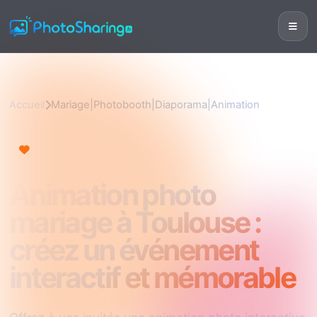
Accueil
Mariage|Photobooth|Diaporama|Animation
Mariage|Photobooth|Diaporama|Animation
Animation photo
mariage à Toulouse :
créez un événement
interactif et mémorable