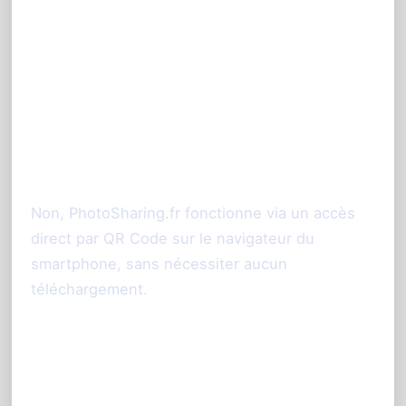
FAQ sur l’animation photo
mariage à Toulouse avec
PhotoSharing.fr
1. Est-ce que les invités doivent
télécharger une application ?
Non, PhotoSharing.fr fonctionne via un accès
direct par QR Code sur le navigateur du
smartphone, sans nécessiter aucun
téléchargement.
2. Que faire si certaines photos ne
s’affichent pas en direct ?