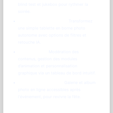
blind test et jukebox pour rythmer la
soirée.
Photobooth sur tablette :
Transformez
une simple tablette en borne photo
autonome avec options de filtres et
retouche IA.
Contrôle total :
Modération des
contenus, gestion des modules
d’animation et personnalisation
graphique via un tableau de bord intuitif.
Souvenirs centralisés :
Galerie et album
photo en ligne accessibles après
l'événement, pour revivre la fête.