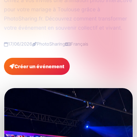
Offrez à vos invités une animation photo interactive
pour votre mariage à Toulouse grâce à
PhotoSharing.fr. Découvrez comment transformer
votre événement en souvenir collectif et vivant.
17/06/2026
PhotoSharing
Français
Créer un événement
FAQ