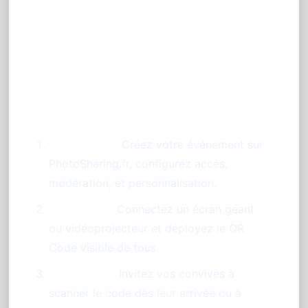
Comment organiser votre
animation photo mariage à
Toulouse ?
Préparation :
Créez votre événement sur
PhotoSharing.fr, configurez accès,
modération, et personnalisation.
Installation :
Connectez un écran géant
ou vidéoprojecteur et déployez le QR
Code visible de tous.
Lancement :
Invitez vos convives à
scanner le code dès leur arrivée ou à