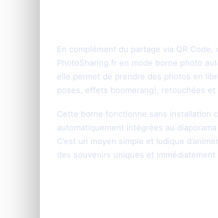
La borne photo ta
polyvalente
En complément du partage via QR Code, vo
PhotoSharing.fr en mode borne photo auto
elle permet de prendre des photos en lib
poses, effets boomerang), retouchées et am
Cette borne fonctionne sans installation 
automatiquement intégrées au diaporama gé
C’est un moyen simple et ludique d’animer
des souvenirs uniques et immédiatement v
Centralisation et 