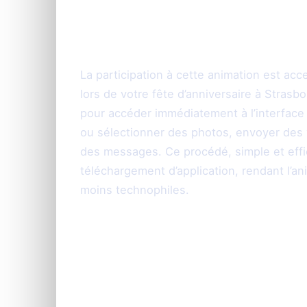
Fonctionnement fa
QR Code
La participation à cette animation est acc
lors de votre fête d’anniversaire à Strasb
pour accéder immédiatement à l’interface 
ou sélectionner des photos, envoyer des
des messages. Ce procédé, simple et effic
téléchargement d’application, rendant l’a
moins technophiles.
Une expérience int
monde