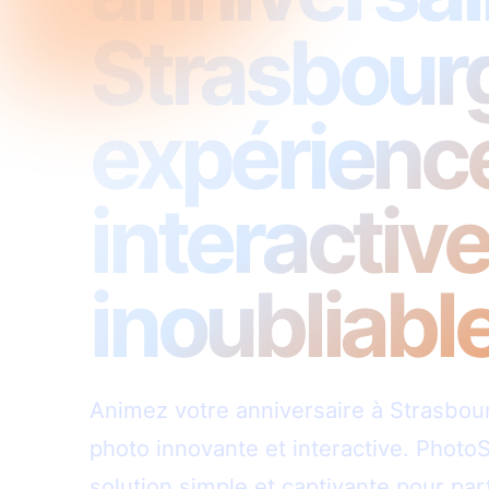
Strasbourg
expérienc
interactiv
inoubliabl
Animez votre anniversaire à Strasbou
photo innovante et interactive. PhotoS
solution simple et captivante pour pa