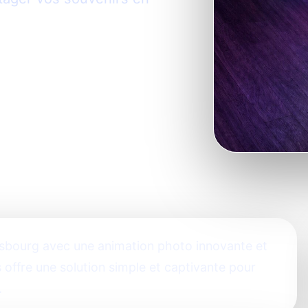
asbourg avec une animation photo innovante et
 offre une solution simple et captivante pour
.