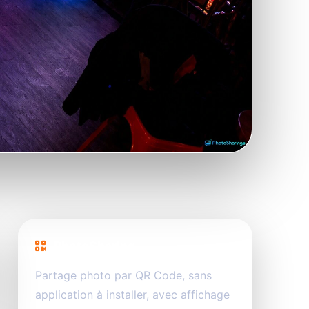
PhotoSharing
Partage photo par QR Code, sans
application à installer, avec affichage