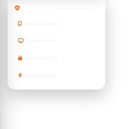
Points forts
Sans application
Diaporama live
Approche RGPD
Simple à utiliser