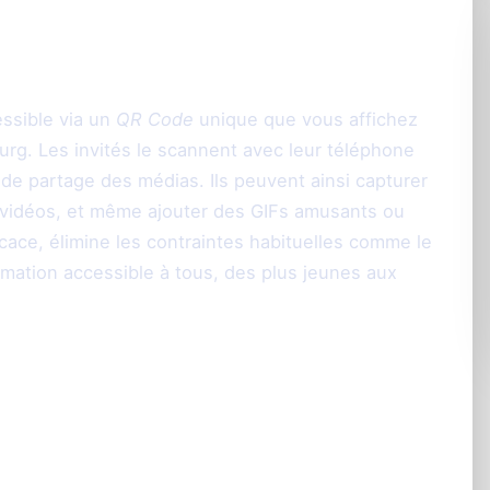
cile et rapide avec
essible via un
QR Code
unique que vous affichez
ourg. Les invités le scannent avec leur téléphone
de partage des médias. Ils peuvent ainsi capturer
 vidéos, et même ajouter des GIFs amusants ou
ace, élimine les contraintes habituelles comme le
nimation accessible à tous, des plus jeunes aux
eractive pour tout le