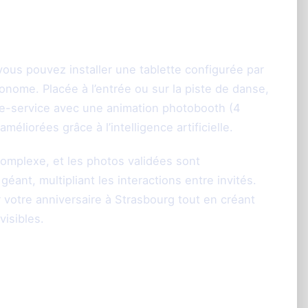
blette, une animation
us pouvez installer une tablette configurée par
nome. Placée à l’entrée ou sur la piste de danse,
re-service avec une animation photobooth (4
éliorées grâce à l’intelligence artificielle.
complexe, et les photos validées sont
ant, multipliant les interactions entre invités.
 votre anniversaire à Strasbourg tout en créant
isibles.
partage des souvenirs