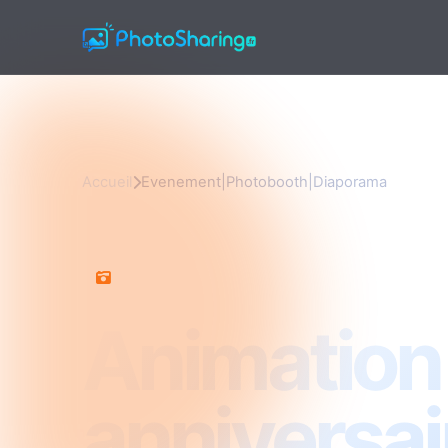
Accueil
Evenement|Photobooth|Diaporama
Evenement|Photobooth|Diaporama
Animation
anniversai