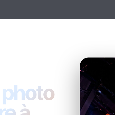
 photo
re à