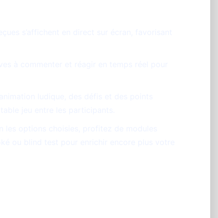
çues s’affichent en direct sur écran, favorisant
ves à commenter et réagir en temps réel pour
animation ludique, des défis et des points
table jeu entre les participants.
 les options choisies, profitez de modules
ké ou blind test pour enrichir encore plus votre