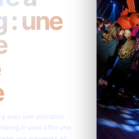
 : une
e
e
e
rg avec une animation
haring.fr vous offre une
rtager vos souvenirs en