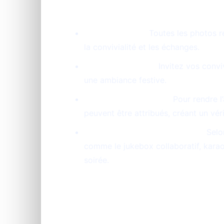
Diaporama live :
Toutes les photos re
la convivialité et les échanges.
Chat et réactions :
Invitez vos convi
une ambiance festive.
Points et classement :
Pour rendre l’
peuvent être attribués, créant un véri
Animations complémentaires :
Selon
comme le jukebox collaboratif, karao
soirée.