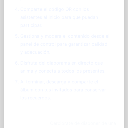
Comparte el código QR con los
asistentes al inicio para que puedan
participar.
Gestiona y modera el contenido desde el
panel de control para garantizar calidad
y adecuación.
Disfruta del diaporama en directo que
anima y conecta a todos los presentes.
Al terminar, descarga y comparte el
álbum con tus invitados para conservar
los recuerdos.
Consejo experto:
Cerciórate de disponer de una