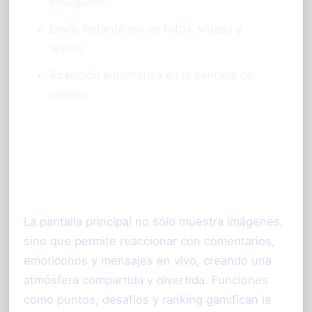
navegador
Envío instantáneo de fotos, vídeos y
textos
Aparición automática en la pantalla del
evento
Interactividad que crea ambiente y
conecta a todos los participantes
La pantalla principal no sólo muestra imágenes,
sino que permite reaccionar con comentarios,
emoticonos y mensajes en vivo, creando una
atmósfera compartida y divertida. Funciones
como puntos, desafíos y ranking gamifican la