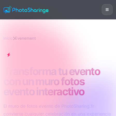
Inicio
Evenement
Evenement
Transforma tu evento
con un muro fotos
evento interactivo
El muro de fotos evento de PhotoSharing.fr
convierte cualquier celebración en una experiencia