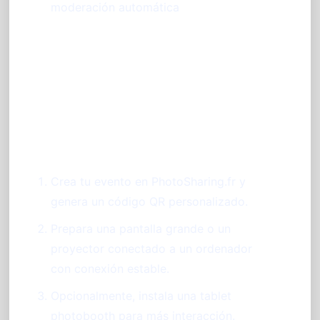
moderación automática
Cómo implementar un muro
fotos evento paso a paso
Crea tu evento en PhotoSharing.fr y
genera un código QR personalizado.
Prepara una pantalla grande o un
proyector conectado a un ordenador
con conexión estable.
Opcionalmente, instala una tablet
photobooth para más interacción.