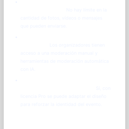
¿Cuántas fotos pueden enviarse
durante un evento?
No hay límite en la
cantidad de fotos, vídeos o mensajes
que pueden enviarse.
¿Cómo se controla que las fotos sean
apropiadas?
Los organizadores tienen
acceso a una moderación manual y
herramientas de moderación automática
con IA.
¿Se pueden personalizar los murales
con el logo y colores del evento?
Sí, con
licencia Pro se puede adaptar el diseño
para reforzar la identidad del evento.