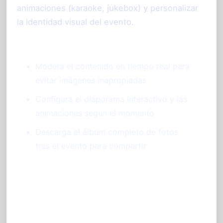
animaciones (karaoke, jukebox) y personalizar
la identidad visual del evento.
Modera el contenido en tiempo real para
evitar imágenes inapropiadas
Configura el diaporama interactivo y las
animaciones según el momento
Descarga el álbum completo de fotos
tras el evento para compartir
¿Por qué elegir
PhotoSharing.fr para tu muro