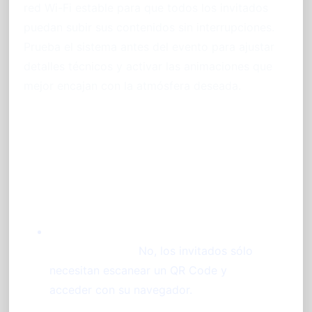
red Wi-Fi estable para que todos los invitados
puedan subir sus contenidos sin interrupciones.
Prueba el sistema antes del evento para ajustar
detalles técnicos y activar las animaciones que
mejor encajan con la atmósfera deseada.
Preguntas frecuentes sobre
el muro fotos evento
¿Es necesario descargar una aplicación
para participar?
No, los invitados sólo
necesitan escanear un QR Code y
acceder con su navegador.