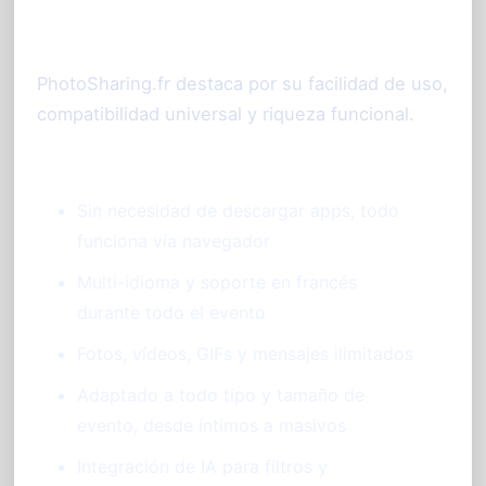
fotos evento?
PhotoSharing.fr destaca por su facilidad de uso,
compatibilidad universal y riqueza funcional.
Sin necesidad de descargar apps, todo
funciona vía navegador
Multi-idioma y soporte en francés
durante todo el evento
Fotos, vídeos, GIFs y mensajes ilimitados
Adaptado a todo tipo y tamaño de
evento, desde íntimos a masivos
Integración de IA para filtros y