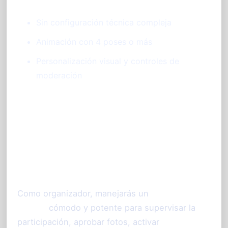
Sin configuración técnica compleja
Animación con 4 poses o más
Personalización visual y controles de
moderación
Control total para
organizadores desde un
panel intuitivo
Como organizador, manejarás un
tablero de
control
cómodo y potente para supervisar la
participación, aprobar fotos, activar