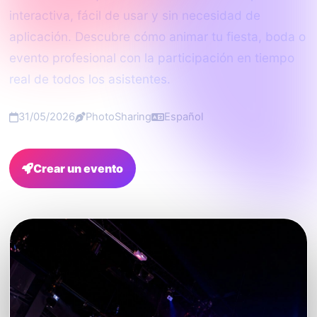
interactiva, fácil de usar y sin necesidad de
aplicación. Descubre cómo animar tu fiesta, boda o
evento profesional con la participación en tiempo
real de todos los asistentes.
31/05/2026
PhotoSharing
Español
Crear un evento
FAQ