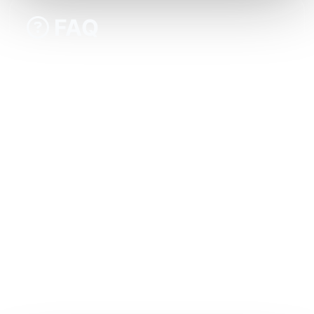
FAQ
Quelles sont les fonctionnalités communes
entre Kululu et PhotoSharing.fr ?
Comment PhotoSharing.fr se différencie-t-il
de Kululu ?
Peut-on modérer les contenus partagés sur
PhotoSharing.fr ?
PhotoSharing.fr convient-il à tous types
d'événements ?