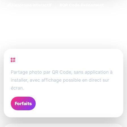
#Diaporama interactif
#QR Code événement
#Animation mariage
#Photobooth sans appli
#Alternative Kululu
#Album photo collaboratif
PhotoSharing
Partage photo par QR Code, sans application à
installer, avec affichage possible en direct sur
écran.
Forfaits