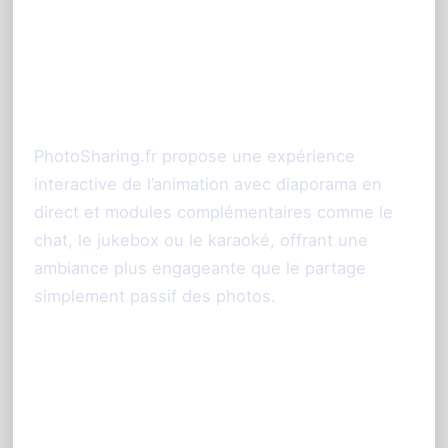
comme Kululu
Quel avantage à choisir
PhotoSharing.fr face à Kululu ?
PhotoSharing.fr propose une expérience
interactive de l’animation avec diaporama en
direct et modules complémentaires comme le
chat, le jukebox ou le karaoké, offrant une
ambiance plus engageante que le partage
simplement passif des photos.
Peut-on utiliser PhotoSharing.fr
sans que les invités téléchargent
une application ?