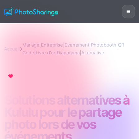
Mariage|Entreprise|Evenement|Photobooth|QR
Accueil
Code|Livre d'or|Diaporama|Alternative
Mariage|Entreprise|Evenement|Photobooth|QR
Code|Livre d'or|Diaporama|Alternative
Solutions alternatives à
Kululu pour le partage
photo lors de vos
événements