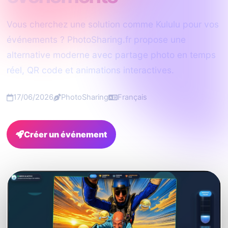
Vous cherchez une solution comme Kululu pour vos
événements ? PhotoSharing.fr propose une
alternative moderne avec partage photo en temps
réel, QR code et animations interactives.
17/06/2026
PhotoSharing
Français
Créer un événement
FAQ