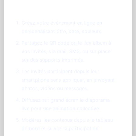
Créez votre événement en ligne en
personnalisant titre, date, couleurs.
Partagez le QR code ou le lien album à
vos invités, via mail, SMS, ou sur place
sur des supports imprimés.
Les invités participent depuis leur
smartphone sans appliquer, en envoyant
photos, vidéos ou messages.
Diffusez sur grand écran le diaporama
live pour une animation collective.
Modérez les contenus depuis le tableau
de bord et suivez la participation.