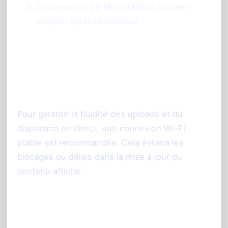
Conservez et partagez l’album souvenir
complet après l’événement.
Encadré conseil : Assurez-vous
d’une bonne connexion Wi-Fi
Pour garantir la fluidité des uploads et du
diaporama en direct, une connexion Wi-Fi
stable est recommandée. Cela évitera les
blocages ou délais dans la mise à jour du
contenu affiché.
FAQ autour de solutions