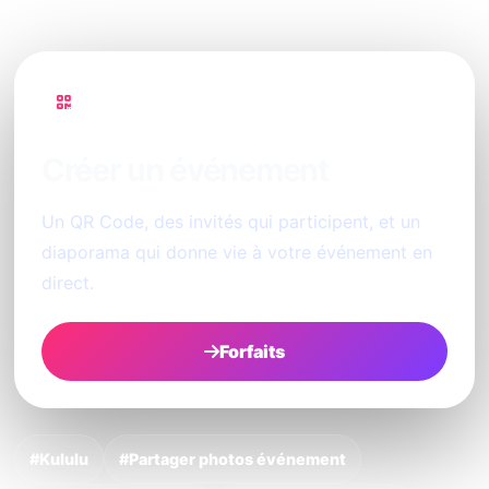
PhotoSharing
Créer un événement
Un QR Code, des invités qui participent, et un
diaporama qui donne vie à votre événement en
direct.
Forfaits
#Kululu
#Partager photos événement