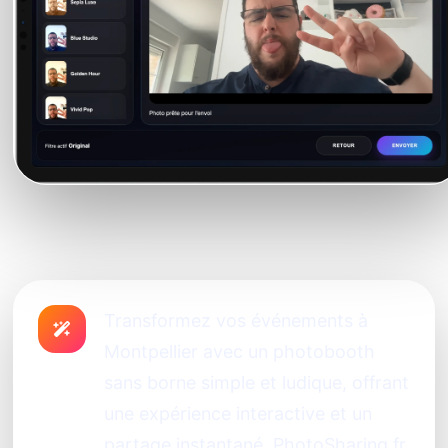
Transformez vos événements à
Montpellier avec un photobooth
sans borne simple et ludique, offrant
une expérience interactive et un
partage instantané. PhotoSharing.fr