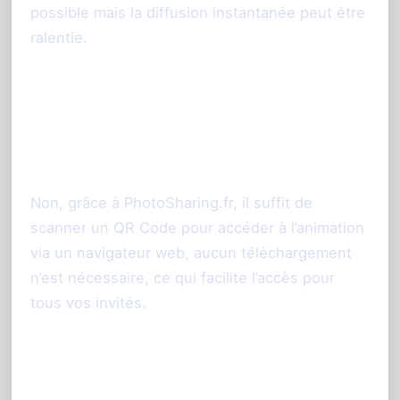
possible mais la diffusion instantanée peut être
ralentie.
2. Est-ce que les invités doivent
télécharger une application pour
participer ?
Non, grâce à PhotoSharing.fr, il suffit de
scanner un QR Code pour accéder à l’animation
via un navigateur web, aucun téléchargement
n’est nécessaire, ce qui facilite l’accès pour
tous vos invités.
3. Puis-je modérer les photos avant
qu’elles ne soient affichées ?