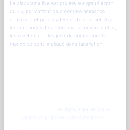
Le diaporama live est projeté sur grand écran
ou TV, permettant de créer une ambiance
conviviale et participative en temps réel. Avec
les fonctionnalités interactives comme le chat,
les réactions ou les jeux de points, tout le
monde se sent impliqué dans l’animation.
Étapes pour profiter du photobooth
sans borne à Montpellier
Réservez votre animation avec
PhotoSharing.fr
en ligne, installez votre
compte et préparez votre événement.
Prévoyez une tablette (iPad ou autre) et