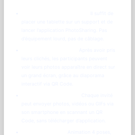
Installation rapide et simple :
Il suffit de
placer une tablette sur un support et de
lancer l’application PhotoSharing. Pas
d’équipement lourd, pas de câblage.
Expérience interactive :
Après avoir pris
leurs clichés, les participants peuvent
voir leurs photos apparaître en direct sur
un grand écran, grâce au diaporama
interactif via QR Code.
Participation immédiate :
Chaque invité
peut envoyer photos, vidéos ou GIFs via
son smartphone en scannant un QR
Code, sans télécharger d’application.
Options créatives :
Animation 4 poses,