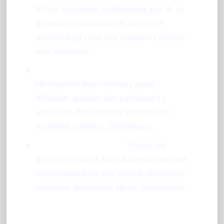
filtres, retouches intelligentes par IA, et
génération d’animations fun (style
boomerang) pour des souvenirs encore
plus originaux.
Contrôle complet pour l’organisateur :
Modération des contenus avant
diffusion, gestion des participants,
activation des modules d’animation
(karaoké, jukebox, challenges).
Souvenirs centralisés :
Toutes les
photos et vidéos sont automatiquement
regroupées dans une galerie numérique
moderne, accessible après l’événement.