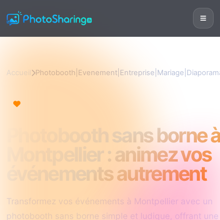
Accueil
Photobooth|Evenement|Entreprise|Mariage|Diaporam
Photobooth|Evenement|Entreprise|Mariage|Diaporam
Photobooth sans borne 
Montpellier : animez vos
événements autrement
Transformez vos événements à Montpellier avec un
photobooth sans borne simple et ludique, offrant une