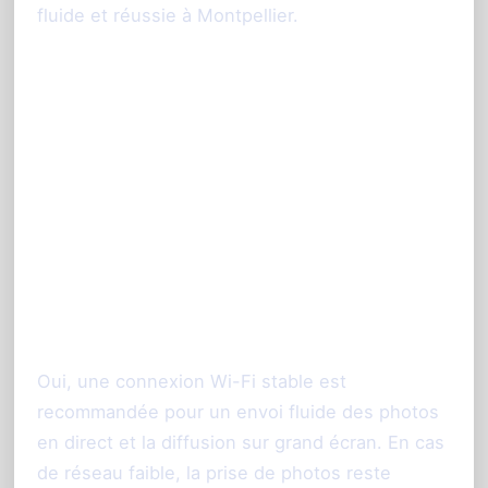
fluide et réussie à Montpellier.
FAQ : Tout savoir sur le
photobooth sans borne à
Montpellier
1. Faut-il une connexion Internet
pour utiliser la tablette en
photobooth sans borne ?
Oui, une connexion Wi-Fi stable est
recommandée pour un envoi fluide des photos
en direct et la diffusion sur grand écran. En cas
de réseau faible, la prise de photos reste