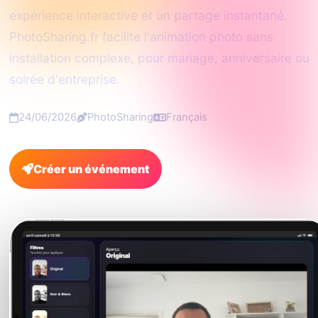
expérience interactive et un partage instantané.
PhotoSharing.fr facilite l'animation photo sans
installation complexe, pour mariage, anniversaire ou
soirée d'entreprise.
24/06/2026
PhotoSharing
Français
Créer un événement
FAQ