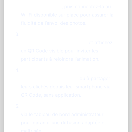
un support stable
, puis connectez-la au
Wi-Fi disponible sur place pour assurer la
fluidité de l’envoi des photos.
Lancez l’application PhotoSharing en
mode photobooth autonome
et affichez
un QR Code visible pour inviter les
participants à rejoindre l’animation.
Encouragez vos invités à prendre des
photos depuis la tablette
ou à partager
leurs clichés depuis leur smartphone via
QR Code, sans application.
Modérez les contenus en temps réel
via le tableau de bord administrateur
pour garantir une diffusion adaptée et
maîtrisée.