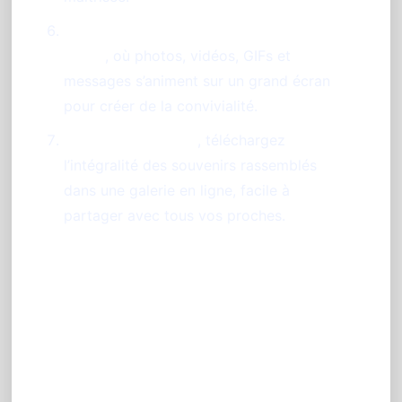
Profitez du diaporama interactif en
direct
, où photos, vidéos, GIFs et
messages s’animent sur un grand écran
pour créer de la convivialité.
Après l’événement
, téléchargez
l’intégralité des souvenirs rassemblés
dans une galerie en ligne, facile à
partager avec tous vos proches.
Conseils pour réussir
l’animation photobooth sans
borne à Montpellier