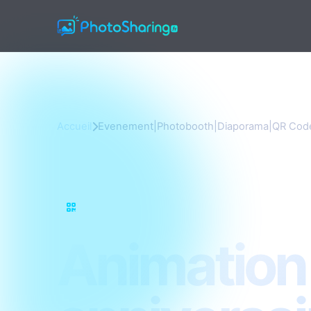
Accueil
Evenement|Photobooth|Diaporama|QR Cod
Evenement|Photobooth|Diaporama|QR Code
Animation