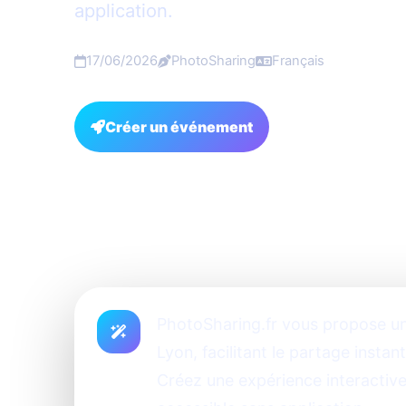
application.
17/06/2026
PhotoSharing
Français
Créer un événement
FAQ
PhotoSharing.fr vous propose un
Lyon, facilitant le partage insta
Créez une expérience interactiv