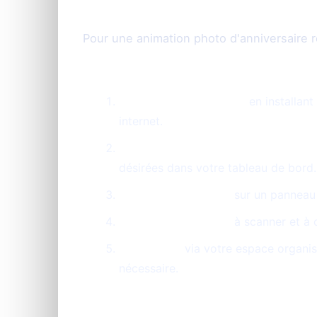
Installation express et utilisatio
Pour une animation photo d'anniversaire 
Préparez votre espace
en installant
internet.
Générez votre instance PhotoShari
désirées dans votre tableau de bord.
Affichez le QR Code
sur un panneau o
Invitez vos convives
à scanner et à 
Supervisez
via votre espace organisa
nécessaire.