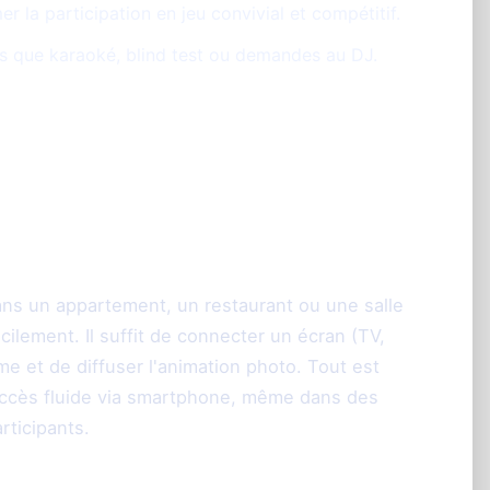
r la participation en jeu convivial et compétitif.
es que karaoké, blind test ou demandes au DJ.
té à Lyon et à tous
ans un appartement, un restaurant ou une salle
cilement. Il suffit de connecter un écran (TV,
e et de diffuser l'animation photo. Tout est
 accès fluide via smartphone, même dans des
rticipants.