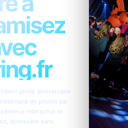
re à
namisez
avec
ng.fr
mation photo anniversaire
e instantané de photos par
périence interactive et
ct, accessible sans