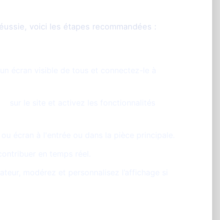
n intuitive
réussie, voici les étapes recommandées :
 un écran visible de tous et connectez-le à
ng
sur le site et activez les fonctionnalités
u écran à l'entrée ou dans la pièce principale.
contribuer en temps réel.
teur, modérez et personnalisez l’affichage si