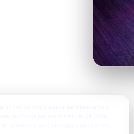
e animation photo anniversaire innovante à
ntané de photos par vos invités via QR Code.
e et mémorable avec un diaporama en direct,