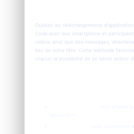
invités
Oubliez les téléchargements d'applicatio
Code avec leur smartphone et participent
vidéos ainsi que des messages, directemen
lieu de votre fête. Cette méthode favoris
chacun la possibilité de se sentir acteur d
Une expérience participative ga
Diaporama interactif
avec photos qui
dynamique.
Chat et réactions
pour commenter et i