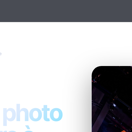
e
 photo