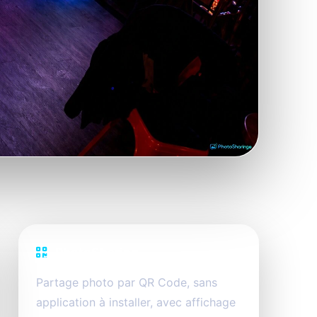
PhotoSharing
Partage photo par QR Code, sans
application à installer, avec affichage