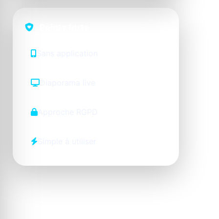
Points forts
Sans application
Diaporama live
Approche RGPD
Simple à utiliser