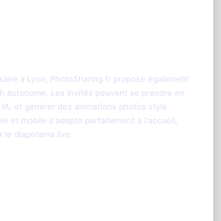
 borne : la tablette
n souvenir ludique
saire à Lyon, PhotoSharing.fr propose également
th autonome. Les invités peuvent se prendre en
e IA, et générer des animations photos style
e et mobile s'adapte parfaitement à l'accueil,
r le diaporama live.
t gestion à portée de