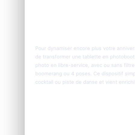
Le photobooth sans
interactive pour u
Pour dynamiser encore plus votre anniver
de transformer une tablette en photoboo
photo en libre-service, avec ou sans filtr
boomerang ou 4 poses. Ce dispositif simpl
cocktail ou piste de danse et vient enrichi
Personnalisation e
clic