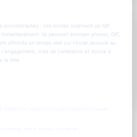
ns encombrantes : vos invités scannent un QR
 instantanément. Ils peuvent envoyer photos, GIF,
t affichés en temps réel sur l'écran associé au
e l'engagement, crée de l'ambiance et donne à
e la fête.
rantie
 défilent en direct pour une animation visuelle
nteragir entre invités via l'écran.