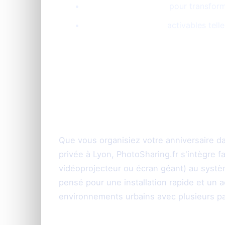
Points et classement
pour transforme
Animations ludiques
activables tell
Un dispositif adap
types de lieux
Que vous organisiez votre anniversaire d
privée à Lyon, PhotoSharing.fr s'intègre fa
vidéoprojecteur ou écran géant) au systèm
pensé pour une installation rapide et un
environnements urbains avec plusieurs pa