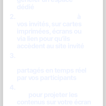
dédié
Diffusez le QR code
à
vos invités, sur cartes
imprimées, écrans ou
via lien pour qu’ils
accèdent au site invité
Collectez photos,
vidéos, GIF et messages
partagés en temps réel
par vos participants
Activez le diaporama
live
pour projeter les
contenus sur votre écran