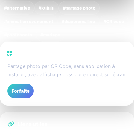
#alternative
#kululu
#partage photo
#animation événement
#diaporama live
#QR code
#photobooth
#mariage
PhotoSharing
Partage photo par QR Code, sans application à
installer, avec affichage possible en direct sur écran.
Forfaits
Liens utiles