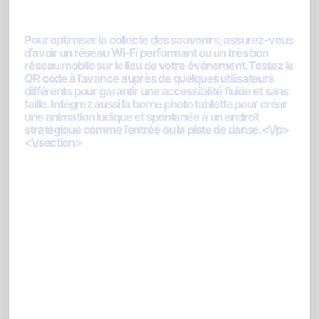
Conseil photo pour votre événement
Pour optimiser la collecte des souvenirs, assurez-vous
d’avoir un réseau Wi-Fi performant ou un très bon
réseau mobile sur le lieu de votre événement. Testez le
QR code à l’avance auprès de quelques utilisateurs
différents pour garantir une accessibilité fluide et sans
faille. Intégrez aussi la borne photo tablette pour créer
une animation ludique et spontanée à un endroit
stratégique comme l’entrée ou la piste de danse.<\/p>
<\/section>
FAQ : Alternative à Kululu et
usages
PhotoSharing.fr<\/h2>
1. Est-il nécessaire que mes invités
téléchargent une application pour