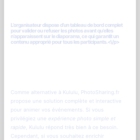
4. Comment gérer la modération des
photos sur PhotoSharing.fr ?<\/h3>
L’organisateur dispose d’un tableau de bord complet
pour valider ou refuser les photos avant qu’elles
n’apparaissent sur le diaporama, ce qui garantit un
contenu approprié pour tous les participants.<\/p>
Conclusion : choisir selon vos
besoins
Comme alternative à Kululu, PhotoSharing.fr
propose une solution complète et interactive
pour animer vos événements. Si vous
privilégiez une
expérience photo simple et
rapide
, Kululu répond très bien à ce besoin.
Cependant, si vous souhaitez enrichir