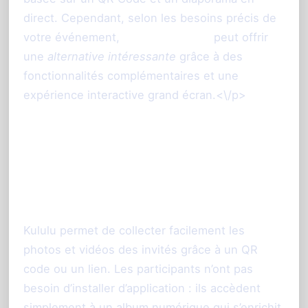
direct. Cependant, selon les besoins précis de
votre événement,
PhotoSharing.fr
peut offrir
une
alternative intéressante
grâce à des
fonctionnalités complémentaires et une
expérience interactive grand écran.<\/p>
Comment fonctionne Kululu
pour l’animation photo de vos
événements ?<\/h2>
Kululu permet de collecter facilement les
photos et vidéos des invités grâce à un QR
code ou un lien. Les participants n’ont pas
besoin d’installer d’application : ils accèdent
simplement à un album numérique qui s’enrichit