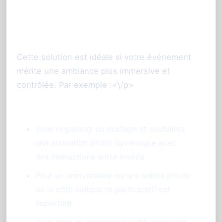
Pourquoi choisir PhotoSharing selon
votre contexte ?<\/h3>
Cette solution est idéale si votre événement
mérite une ambiance plus immersive et
contrôlée. Par exemple :<\/p>
Vous organisez un
mariage
et souhaitez
une animation photo dynamique avec
des interactions entre invités
Pour un
anniversaire
ou une soirée privée
où le côté ludique et participatif est
important
Vous êtes un
organisateur d’événements