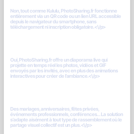
participer ?<\/h3>
Non, tout comme Kululu, PhotoSharing.fr fonctionne
entièrement via un QR code ou un lien URL accessible
depuis le navigateur du smartphone, sans
téléchargement ni inscription obligatoire.<\/p>
2. Puis-je afficher les photos en direct
sur un grand écran ?<\/h3>
Oui, PhotoSharing.fr offre un diaporama live qui
projette en temps réel les photos, vidéos et GIF
envoyés par les invités, avec en plus des animations
interactives pour créer de l’ambiance.<\/p>
3. Quels types d’événements peuvent
utiliser PhotoSharing.fr ?<\/h3>
Des mariages, anniversaires, fêtes privées,
événements professionnels, conférences… La solution
s’adapte aisément à tout type de rassemblement où le
partage visuel collectif est un plus.<\/p>