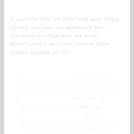
contrôle renforcés<\/h2>
Si vous cherchez une plateforme aussi simple
d’accès, mais avec une expérience plus
interactive et ludique pour vos invités,
PhotoSharing.fr peut vous convenir. Cette
solution propose un:<\/p>
Diaporama photo live
avec intégration
directe du contenu envoyé par les invités
Participation facilitée
via un seul QR
Code sans application à télécharger
Animation en grand écran
qui peut
transformer votre TV ou vidéoprojecteur