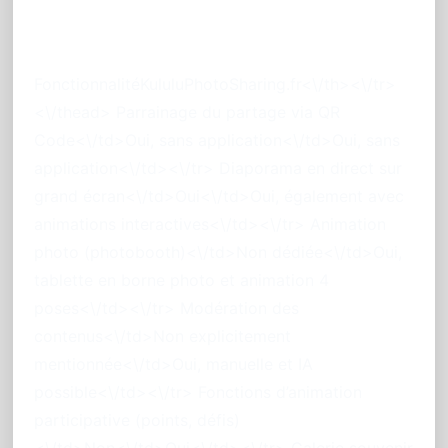
Kululu vs
PhotoSharing.fr<\/h2>
FonctionnalitéKululuPhotoSharing.fr<\/th><\/tr>
<\/thead> Parrainage du partage via QR
Code<\/td>Oui, sans application<\/td>Oui, sans
application<\/td><\/tr> Diaporama en direct sur
grand écran<\/td>Oui<\/td>Oui, également avec
animations interactives<\/td><\/tr> Animation
photo (photobooth)<\/td>Non dédiée<\/td>Oui,
tablette en borne photo et animation 4
poses<\/td><\/tr> Modération des
contenus<\/td>Non explicitement
mentionnée<\/td>Oui, manuelle et IA
possible<\/td><\/tr> Fonctions d’animation
participative (points, défis)
<\/td>Non<\/td>Oui<\/td><\/tr> Galerie souvenir