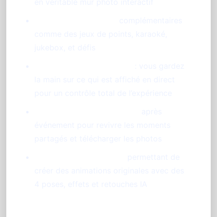
en véritable mur photo interactif
Fonctions d’animation
complémentaires
comme des jeux de points, karaoké,
jukebox, et défis
Modération des contenus
: vous gardez
la main sur ce qui est affiché en direct
pour un contrôle total de l’expérience
Galerie souvenir accessible
après
événement pour revivre les moments
partagés et télécharger les photos
Photobooth sur tablette
permettant de
créer des animations originales avec des
4 poses, effets et retouches IA