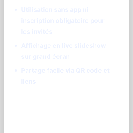
Utilisation sans app ni
inscription obligatoire pour
les invités
Affichage en live slideshow
sur grand écran
Partage facile via QR code et
liens
PhotoSharing.fr : une
alternative avec animation et