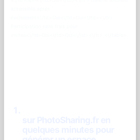
accessible après
événement<\/td>Oui<\/td>Oui<\/td><\/tr>
Participation sans frais pour
invités<\/td>Oui<\/td>Oui<\/td><\/tr> <\/table>
Comment mettre en place
PhotoSharing pour votre
événement ?<\/h2>
Créez votre événement
sur PhotoSharing.fr en
quelques minutes pour
générer un espace