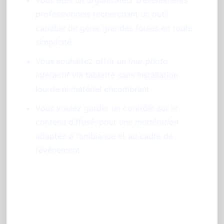
professionnels
recherchant un outil
capable de gérer grandes foules en toute
simplicité
Vous souhaitez offrir un
mur photo
interactif
via tablette sans installation
lourde ni matériel encombrant
Vous voulez garder un contrôle sur le
contenu diffusé, pour une
modération
adaptée à l’ambiance et au cadre de
l’événement
Comparaison des usages :