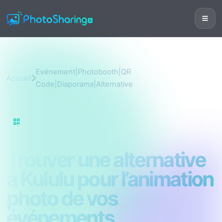
Evénement|Photobooth|QR
Accueil
Code|Diaporama|Alternative
Evénement|Photobooth|QR
Code|Diaporama|Alternative
Trouver une alternative
à Kululu pour l’animation
photo de vos
événements