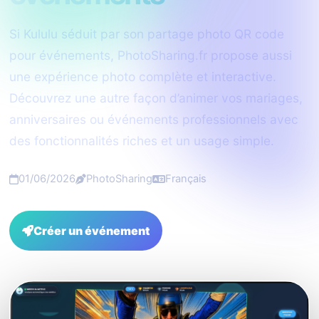
Si Kululu séduit par son partage photo QR code
pour événements, PhotoSharing.fr propose aussi
une expérience photo complète et interactive.
Découvrez une autre façon d’animer vos mariages,
anniversaires ou événements professionnels avec
des fonctionnalités riches et un usage simple.
01/06/2026
PhotoSharing
Français
Créer un événement
FAQ